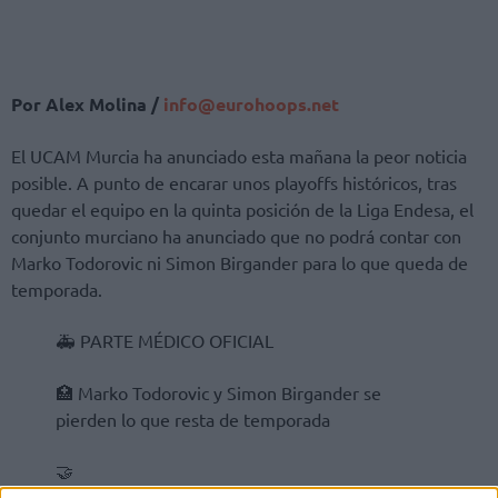
Por Alex Molina /
info@eurohoops.net
El UCAM Murcia ha anunciado esta mañana la peor noticia
posible. A punto de encarar unos playoffs históricos, tras
quedar el equipo en la quinta posición de la Liga Endesa, el
conjunto murciano ha anunciado que no podrá contar con
Marko Todorovic ni Simon Birgander para lo que queda de
temporada.
🚑 PARTE MÉDICO OFICIAL
🏥 Marko Todorovic y Simon Birgander se
pierden lo que resta de temporada
🤝
@hospitalmesa
#TheLegacy
https://t.co/gEK2usP3IA