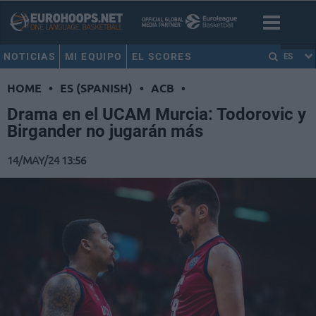
NOTICIAS
MI EQUIPO
EL SCORES
ES
HOME
•
ES (SPANISH)
•
ACB
•
Drama en el UCAM Murcia: Todorovic y
Birgander no jugarán más
14/MAY/24 13:56