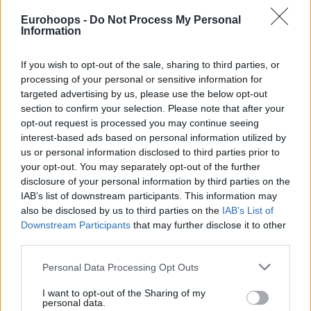
Eurohoops -
Do Not Process My Personal
— UCAM Murcia (@UCAMMurcia)
May 14, 2024
Information
If you wish to opt-out of the sale, sharing to third parties, or
processing of your personal or sensitive information for
targeted advertising by us, please use the below opt-out
section to confirm your selection. Please note that after your
opt-out request is processed you may continue seeing
interest-based ads based on personal information utilized by
us or personal information disclosed to third parties prior to
your opt-out. You may separately opt-out of the further
disclosure of your personal information by third parties on the
IAB’s list of downstream participants. This information may
also be disclosed by us to third parties on the
IAB’s List of
Downstream Participants
that may further disclose it to other
third parties.
Please note that this website/app uses one or more Google
Personal Data Processing Opt Outs
services and may gather and store information including but
not limited to your visit or usage behaviour. You may click to
I want to opt-out of the Sharing of my
personal data.
grant or deny consent to Google and its third-party tags to