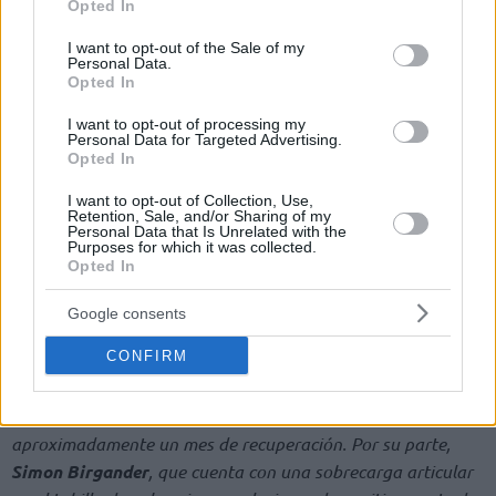
Opted In
use your data for below specified purposes in below Google
consent section.
I want to opt-out of the Sale of my
Personal Data.
Opted In
I want to opt-out of processing my
Personal Data for Targeted Advertising.
Opted In
I want to opt-out of Collection, Use,
Retention, Sale, and/or Sharing of my
Personal Data that Is Unrelated with the
Purposes for which it was collected.
Opted In
Google consents
CONFIRM
Tal y como recoge el parte médico,
“Los últimos test
realizados sobre el
Marko Todorovic
determinan que la
inflamación en el tendón de Aquiles le puede llevar
aproximadamente un mes de recuperación. Por su parte,
Simon Birgander
, que cuenta con una sobrecarga articular