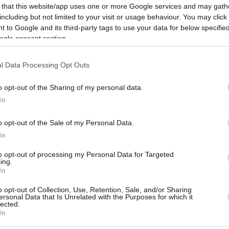
 that this website/app uses one or more Google services and may gath
o, aunque era por poco tiempo, mantenía en el
including but not limited to your visit or usage behaviour. You may click 
 to Google and its third-party tags to use your data for below specifi
ogle consent section.
 los blancos estaban bien plantados y no
n factor fundamental para cargar el aro, pero
l Data Processing Opt Outs
tovic lideró minutos de desenfreno antes de
o opt-out of the Sharing of my personal data.
 a vestuarios (27-34), con un cuarto
In
lo 10 puntos en el parcial de un Madrid sin
o opt-out of the Sale of my Personal Data.
In
to opt-out of processing my Personal Data for Targeted
ing.
In
or compañero del Madrid y, aunque no pudo
le sirvió para meter otro ritmo. Con Llull y
o opt-out of Collection, Use, Retention, Sale, and/or Sharing
ersonal Data that Is Unrelated with the Purposes for which it
s hacía suyo el aro. Grant, que ya superaba la
lected.
In
 esto terminara antes de tiempo, y volvió a
cer daño a la defensa (37-46).