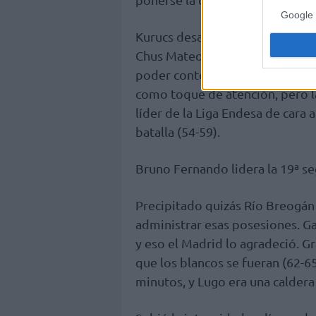
Google 
Kurucs desató el delirio con do
Chus Mateo, que no llegaban a 
poder contener a Grant. Lo tuvo 
como toque de atención, pero la
líder de la Liga Endesa de cara
batalla (54-59).
Bruno Fernando lidera la 19ª s
Precipitado quizás Río Breogán
administrar esas posesiones. G
y eso el Madrid lo agradeció. G
que los blancos se fueran (62-65
minutos, y Lugo era una caldera