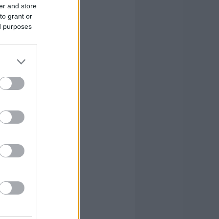
er and store
to grant or
ed purposes