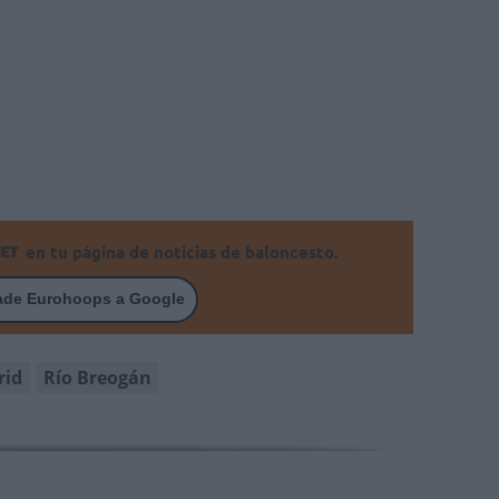
en tu página de noticias de baloncesto.
ade Eurohoops a Google
rid
Río Breogán