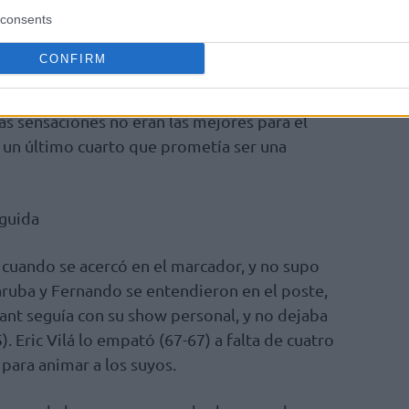
consents
s triples (50-50) para meter miedo a los de
CONFIRM
las ayudas. Minutos de muchas dudas, de no
que parar el técnico madridista, y sirvió
s sensaciones no eran las mejores para el
 a un último cuarto que prometía ser una
eguida
 cuando se acercó en el marcador, y no supo
aruba y Fernando se entendieron en el poste,
rant seguía con su show personal, y no dejaba
). Eric Vilá lo empató (67-67) a falta de cuatro
 para animar a los suyos.