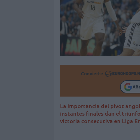
Convierte
Añ
La importancia del pívot angol
instantes finales dan el triunf
victoria consecutiva en Liga 