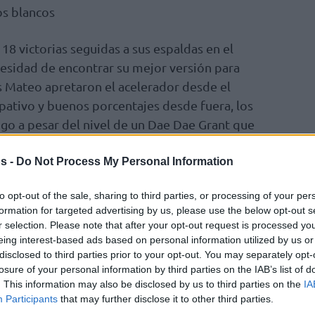
os blancos
18 victorias seguidas a sus espaldas en el
sidad de encontrar su mejor versión para
us Mateo apretaron el acelerador desde el
ipativo y buenos porcentajes desde fuera, los
o a pesar del nivel de un Dae Dae Grant que
8-12)
s -
Do Not Process My Personal Information
desde la defensa, los merengues comenzaron
to opt-out of the sale, sharing to third parties, or processing of your per
fendibles. Con Musa y Hugo González, además
formation for targeted advertising by us, please use the below opt-out s
rnando, como soluciones ofensivas, Breogán
r selection. Please note that after your opt-out request is processed y
ponían el 13-24 al final del primer cuarto,
eing interest-based ads based on personal information utilized by us or
disclosed to third parties prior to your opt-out. You may separately opt-
losure of your personal information by third parties on the IAB’s list of
. This information may also be disclosed by us to third parties on the
IA
ensidad defensiva los gallegos, y el Madrid
Participants
that may further disclose it to other third parties.
notar. Vila y Mavra forzaban a los de Chus