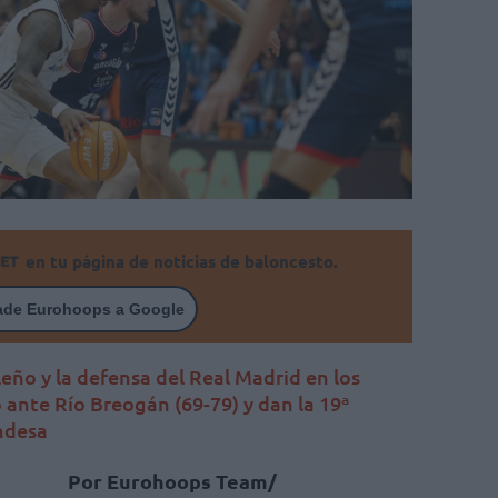
en tu página de noticias de baloncesto.
ade Eurohoops a Google
eño y la defensa del Real Madrid en los
o ante Río Breogán (69-79) y dan la 19ª
Endesa
Por Eurohoops Team/