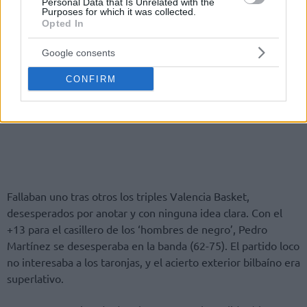
Personal Data that Is Unrelated with the
Purposes for which it was collected.
Opted In
Google consents
CONFIRM
Fallaban uno tras otros los triples Valencia Basket,
desesperados por anotar y con ninguna idea clara. Con el
+13 para el casillero de los ‘hombres de negro’, Pedro
Martínez se desesperaba en la banda (62-75). El partido loco
no interesaba a los taronjas, y el acierto exterior bilbaíno era
superlativo.