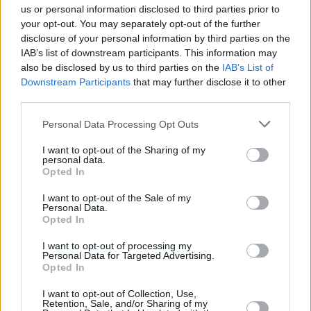
tercer cuarto (55-62).
us or personal information disclosed to third parties prior to
your opt-out. You may separately opt-out of the further
disclosure of your personal information by third parties on the
IAB’s list of downstream participants. This information may
also be disclosed by us to third parties on the
IAB’s List of
Downstream Participants
that may further disclose it to other
third parties.
Please note that this website/app uses one or more Google
Personal Data Processing Opt Outs
services and may gather and store information including but
not limited to your visit or usage behaviour. You may click to
I want to opt-out of the Sharing of my
personal data.
grant or deny consent to Google and its third-party tags to
Opted In
use your data for below specified purposes in below Google
consent section.
I want to opt-out of the Sale of my
Personal Data.
Opted In
I want to opt-out of processing my
Personal Data for Targeted Advertising.
Opted In
I want to opt-out of Collection, Use,
Retention, Sale, and/or Sharing of my