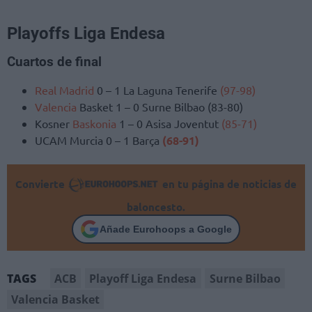
Playoffs Liga Endesa
Cuartos de final
Real Madrid
0 – 1 La Laguna Tenerife
(97-98)
Valencia
Basket 1 – 0 Surne Bilbao (83-80)
Kosner
Baskonia
1 – 0 Asisa Joventut
(85-71)
UCAM Murcia 0 – 1 Barça
(68-91)
Convierte
en tu página de noticias de
baloncesto.
Añade Eurohoops a Google
ACB
Playoff Liga Endesa
Surne Bilbao
TAGS
Valencia Basket