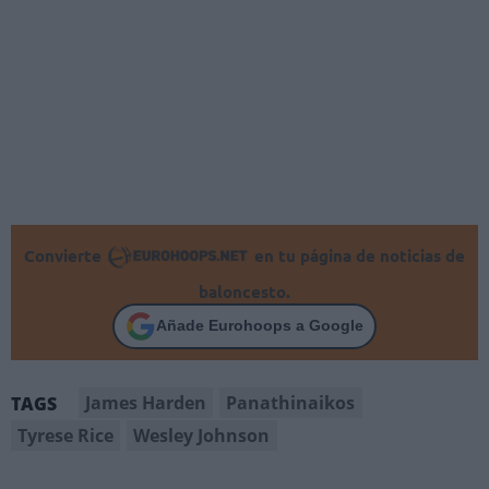
Convierte
en tu página de noticias de
baloncesto.
Añade Eurohoops a Google
James Harden
Panathinaikos
TAGS
Tyrese Rice
Wesley Johnson