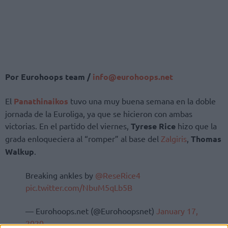
Por Eurohoops team /
info@eurohoops.net
El
Panathinaikos
tuvo una muy buena semana en la doble
jornada de la Euroliga, ya que se hicieron con ambas
victorias. En el partido del viernes,
Tyrese Rice
hizo que la
grada enloqueciera al “romper” al base del
Zalgiris
,
Thomas
Walkup
.
Breaking ankles by
@ReseRice4
pic.twitter.com/NbuM5qLb5B
— Eurohoops.net (@Eurohoopsnet)
January 17,
2020