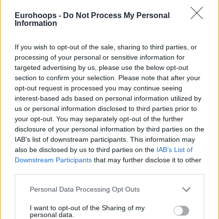
Eurohoops -
Do Not Process My Personal
Wesley Johnson
, compañero de equipo de Rice, estuvo en
Information
una ocasión en el lado malo de un rompe tobillos como este.
El culpable fue nada menos que el de James Harden.
If you wish to opt-out of the sale, sharing to third parties, or
Eurohoops se encontró con Johnson en el OAKA, quien no
processing of your personal or sensitive information for
olvida el momento en el que Harden le dejó sentado, y
targeted advertising by us, please use the below opt-out
admitió que el movimiento de Tyrese le recordó a aquel
section to confirm your selection. Please note that after your
momento: “(Risas)
Sí… Por la manera en que lo hizo, se da
opt-out request is processed you may continue seeing
interest-based ads based on personal information utilized by
un aire. En realidad, fue como un crossover. Por lo que sí,
us or personal information disclosed to third parties prior to
¡definitivamente se parece!”
your opt-out. You may separately opt-out of the further
disclosure of your personal information by third parties on the
IAB’s list of downstream participants. This information may
also be disclosed by us to third parties on the
IAB’s List of
Downstream Participants
that may further disclose it to other
third parties.
Please note that this website/app uses one or more Google
Personal Data Processing Opt Outs
services and may gather and store information including but
not limited to your visit or usage behaviour. You may click to
I want to opt-out of the Sharing of my
personal data.
grant or deny consent to Google and its third-party tags to