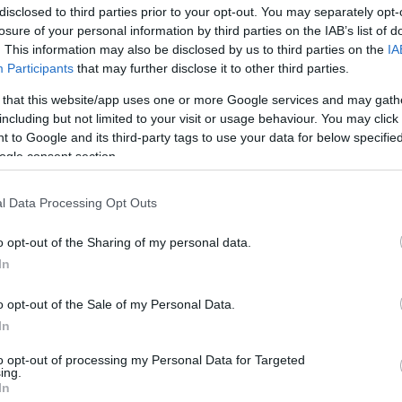
disclosed to third parties prior to your opt-out. You may separately opt-
losure of your personal information by third parties on the IAB’s list of
Por Johnny Askounis /
. This information may also be disclosed by us to third parties on the
IA
info@eurohoops.net
Participants
that may further disclose it to other third parties.
 that this website/app uses one or more Google services and may gath
Tras abandonar de forma temprana el
including but not limited to your visit or usage behaviour. You may click 
partido frente al Coviran Granada, el
 to Google and its third-party tags to use your data for below specifi
Valencia
Basket
actualizó el estado
ogle consent section.
Klemen Prepelic
físico de
.
l Data Processing Opt Outs
Según el comunicado de prensa:
“
El
o opt-out of the Sharing of my personal data.
escolta de
Valencia
Basket Klemen
In
partido del domingo ante el Covirán Granada
erda.
o opt-out of the Sale of my Personal Data.
In
ha sido sometido el jugador han revelado que el
to opt-out of processing my Personal Data for Targeted
 rotura muscular en el soleo de su pierna
ing.
In