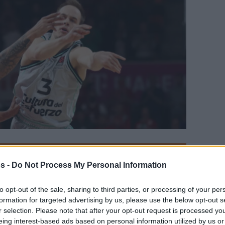
en tu página de noticias de baloncesto.
s -
Do Not Process My Personal Information
ade Eurohoops a Google
to opt-out of the sale, sharing to third parties, or processing of your per
formation for targeted advertising by us, please use the below opt-out s
ontar con Klemen Prepelic durante lo que
r selection. Please note that after your opt-out request is processed y
liga.
eing interest-based ads based on personal information utilized by us or