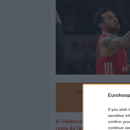
Convierte
Eurohoop
Añ
If you wish 
sensitive in
El Valencia Basket no podrá c
confirm you
resta de fase regular de la Euro
continue se