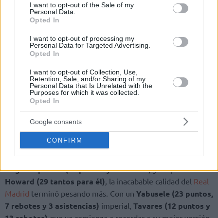
consent section.
I want to opt-out of the Sale of my
Personal Data.
Opted In
I want to opt-out of processing my
Personal Data for Targeted Advertising.
Opted In
I want to opt-out of Collection, Use,
Retention, Sale, and/or Sharing of my
Personal Data that Is Unrelated with the
Purposes for which it was collected.
Opted In
Google consents
A pesar de los intentos de
Codi Miller-McIntrye (17
CONFIRM
puntos, 7 rebotes y 11 asistencias)
, la muñeca de
Marinkovic (17 puntos con 5 triples)
, la polivalencia de
Rogkavopoulos (18 puntos y 4 rebotes)
y los puntos de
Howard (29 tantos para él)
, la inacabable calidad del
Real
Madrid
terminó pesando más. Con un
Yabusele (23 puntos,
7 rebotes y 3 asistencias)
imperial,
Tavares (12 puntos y
13 rebotes)
que ya comienza a recordar a su mejor versión