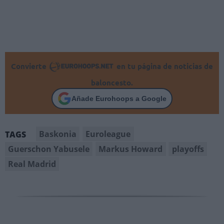
Convierte
en tu página de noticias de
baloncesto.
Añade Eurohoops a Google
Baskonia
Euroleague
TAGS
Guerschon Yabusele
Markus Howard
playoffs
Real Madrid