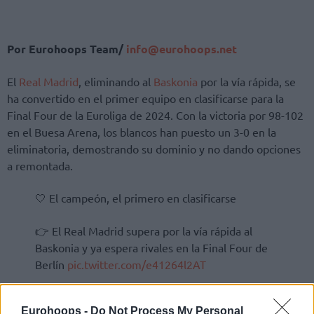
Por Eurohoops Team/
info@eurohoops.net
El
Real Madrid
, eliminando al
Baskonia
por la vía rápida, se
ha convertido en el primer equipo en clasificarse para la
Final Four de la Euroliga de 2024. Con la victoria por 98-102
en el Buesa Arena, los blancos han puesto un 3-0 en la
eliminatoria, demostrando su dominio y no dando opciones
a remontada.
🤍 El campeón, el primero en clasificarse
👉 El Real Madrid supera por la vía rápida al
Baskonia y ya espera rivales en la Final Four de
Berlín
pic.twitter.com/e41264l2AT
— Eurohoops España (@EurohoopsES)
May 1,
Eurohoops -
Do Not Process My Personal
2024