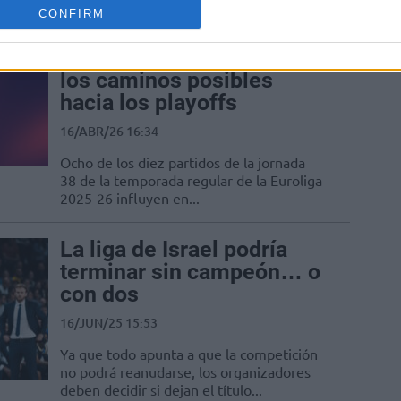
CONFIRM
Escenarios de la jornada
38 de la Euroliga: todos
los caminos posibles
hacia los playoffs
16/ABR/26 16:34
Ocho de los diez partidos de la jornada
38 de la temporada regular de la Euroliga
2025-26 influyen en...
La liga de Israel podría
terminar sin campeón… o
con dos
16/JUN/25 15:53
Ya que todo apunta a que la competición
no podrá reanudarse, los organizadores
deben decidir si dejan el título...