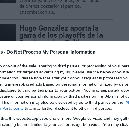
Wembanyama, de 22 años, en su rueda
de prensa posterior al partido,
ensombrecen su...
Hugo González aporta la
garra de los playoffs de la
Euroliga a los Celtics
25/ABR/26 10:37
s -
Do Not Process My Personal Information
El exjugador del Real Madrid está
to opt-out of the sale, sharing to third parties, or processing of your per
teniendo una más que positiva
formation for targeted advertising by us, please use the below opt-out s
temporada de debut en la NBA
r selection. Please note that after your opt-out request is processed y
eing interest-based ads based on personal information utilized by us or
‘Sold out’ para la Final
disclosed to third parties prior to your opt-out. You may separately opt-
Four de la Euroliga tras la
losure of your personal information by third parties on the IAB’s list of
. This information may also be disclosed by us to third parties on the
IA
última fase de venta
Participants
that may further disclose it to other third parties.
20/ABR/26 12:33
 that this website/app uses one or more Google services and may gath
La cuarta y última fase de venta pública
including but not limited to your visit or usage behaviour. You may click 