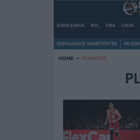
EUROLEAGUE
BCL
FIBA
LIGAS
EUROLEAGUE GAMECENTER
MI EQU
HOME
•
PLAYOFFS
P