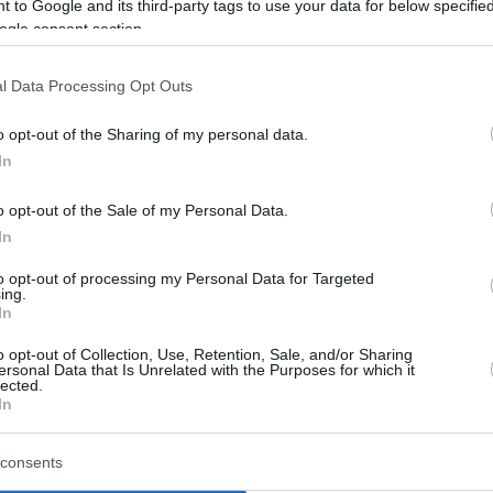
de entradas para la Final Four de la
 to Google and its third-party tags to use your data for below specifi
Euroliga de Atenas...
ogle consent section.
Ya está definido el
l Data Processing Opt Outs
calendario de los playoffs
de la Euroliga
o opt-out of the Sharing of my personal data.
In
18/ABR/26 13:22
o opt-out of the Sale of my Personal Data.
Se confirman las fechas de los partidos 1
y 2, dando comienzo a la serie de cuartos
In
de final...
to opt-out of processing my Personal Data for Targeted
ing.
In
Nikola Mirotic estará de
baja indefinidamente
o opt-out of Collection, Use, Retention, Sale, and/or Sharing
ersonal Data that Is Unrelated with the Purposes for which it
17/ABR/26 18:30
lected.
In
Una lesión en el gemelo pone en seria
duda la presencia del montenegrino
consents
tanto en el play-in como en...