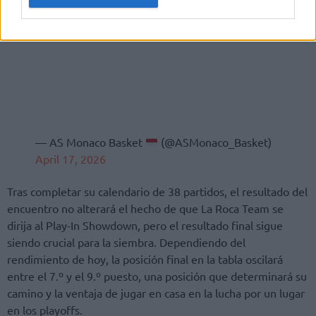
— AS Monaco Basket
(@ASMonaco_Basket)
April 17, 2026
Tras completar su calendario de 38 partidos, el resultado del
encuentro no alterará el hecho de que La Roca Team se
dirija al Play-In Showdown, pero el resultado final sigue
siendo crucial para la siembra. Dependiendo del
rendimiento de hoy, la posición final en la tabla oscilará
entre el 7.º y el 9.º puesto, una posición que determinará su
camino y la ventaja de jugar en casa en la lucha por un lugar
en los playoffs.