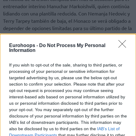
entrenador interino Manuchar Markoishvili, quien continúa
lidiando con una plantilla reducida. Con Nemanja Nedovic y
Terry Tarpey también de baja, el Monaco se verá obligado a
depender de opciones limitadas para su último partido de la
temporada regular. A pesar de estos problemas de personal,
el resto del equipo está listo para la acción mientras se
Eurohoops -
Do Not Process My Personal
preparan para el encuentro contra el Hapoel IBI Tel Aviv en
Information
la Salle Gaston Medecin el viernes.
If you wish to opt-out of the sale, sharing to third parties, or
ℹ Point effectif
processing of your personal or sensitive information for
targeted advertising by us, please use the below opt-out
section to confirm your selection. Please note that after your
Nikola Mirotic est indisponible, en raison d’une
opt-out request is processed you may continue seeing
blessure au mollet qui le tiendra éloigné des
interest-based ads based on personal information utilized by
terrains pour une durée
us or personal information disclosed to third parties prior to
indéterminée.
#RocaTeam
#DagheMunegu
your opt-out. You may separately opt-out of the further
pic.twitter.com/Jprxjr2fFT
disclosure of your personal information by third parties on the
IAB’s list of downstream participants. This information may
also be disclosed by us to third parties on the
IAB’s List of
Downstream Participants
that may further disclose it to other