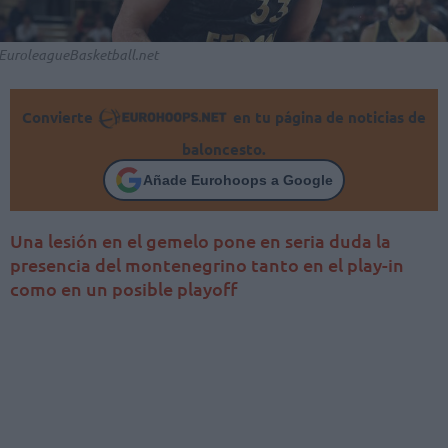
EuroleagueBasketball.net
Convierte
en tu página de noticias de
baloncesto.
Añade Eurohoops a Google
Una lesión en el gemelo pone en seria duda la
presencia del montenegrino tanto en el play-in
como en un posible playoff