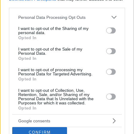
third parties.
Please note that this website/app uses one or more Google
Personal Data Processing Opt Outs
services and may gather and store information including but
not limited to your visit or usage behaviour. You may click to
I want to opt-out of the Sharing of my
personal data.
grant or deny consent to Google and its third-party tags to
Opted In
use your data for below specified purposes in below Google
consent section.
I want to opt-out of the Sale of my
Personal Data.
Opted In
I want to opt-out of processing my
Personal Data for Targeted Advertising.
Opted In
I want to opt-out of Collection, Use,
Retention, Sale, and/or Sharing of my
Personal Data that Is Unrelated with the
Purposes for which it was collected.
Opted In
Google consents
CONFIRM