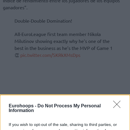
índice de rendimiento entre los jugadores de los equipos
ganadores”.
Double-Double Domination!
All-EuroLeague first team member Nikola
Milutinov showing exactly why he’s one of the
best in the business as he’s the MVP of Game 1
👏
pic.twitter.com/SKRkXMsDps
Eurohoops -
Do Not Process My Personal
Information
If you wish to opt-out of the sale, sharing to third parties, or