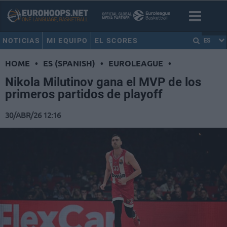
NOTICIAS
MI EQUIPO
EL SCORES
ES
HOME
•
ES (SPANISH)
•
EUROLEAGUE
•
Nikola Milutinov gana el MVP de los
primeros partidos de playoff
30/ABR/26 12:16