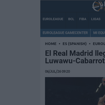
EUROLEAGUE
BCL
FIBA
LIGAS
EUROLEAGUE GAMECENTER
MI EQU
HOME
•
ES (SPANISH)
•
EURO
El Real Madrid ll
Luwawu-Cabarrot,
06/JUL/26 09:20