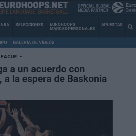
EUROHOOPS
NBA
SELECCIONES
APUESTAS
MARCAS PERSONALES
IPO
GALERÍA DE VÍDEOS
LEAGUE
•
ega a un acuerdo con
 a la espera de Baskonia