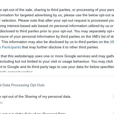
Por Aris Barkas/
to opt-out of the sale, sharing to third parties, or processing of your per
formation for targeted advertising by us, please use the below opt-out s
barkas@eurohoops.net
r selection. Please note that after your opt-out request is processed y
eing interest-based ads based on personal information utilized by us or
El
Real Madrid
ha asegurado un
disclosed to third parties prior to your opt-out. You may separately opt-
contrato de dos años con el francés
losure of your personal information by third parties on the IAB’s list of
. This information may also be disclosed by us to third parties on the
IA
Timothe Luwawu-Cabarrot, pero el
Participants
that may further disclose it to other third parties.
movimiento depende del derecho de
 that this website/app uses one or more Google services and may gath
primera negativa de Kosner
Baskonia
including but not limited to your visit or usage behaviour. You may click 
a través de la regla tanteo de España,
 to Google and its third-party tags to use your data for below specifi
según fuentes de Eurohoops.
ogle consent section.
 la Liga Endesa es similar a la agencia libre
l Data Processing Opt Outs
rmite a los equipos igualar cualquier hoja de
o opt-out of the Sharing of my personal data.
skonia
utilizó la opción de forzar una
In
e su jugador estrella se fuera gratis.
o opt-out of the Sale of my Personal Data.