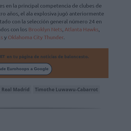
es en la principal competencia de clubes de
ro años, el ala explosiva jugó anteriormente
utado con la selección general número 24 en
ados con los
Brooklyn Nets
,
Atlanta Hawks
,
ls
y
Oklahoma City Thunder
.
en tu página de noticias de baloncesto.
ade Eurohoops a Google
Real Madrid
Timothe Luwawu-Cabarrot