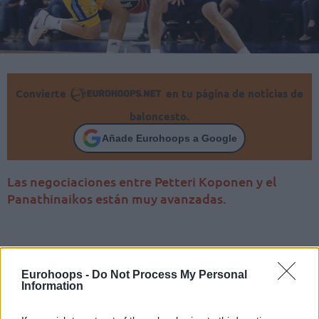
Convierte
en tu página de noticias de
baloncesto.
Añade Eurohoops a Google
Las negociaciones entre Petteri Koponen y el
Panathinaikos están muy avanzadas.
Eurohoops -
Do Not Process My Personal
Information