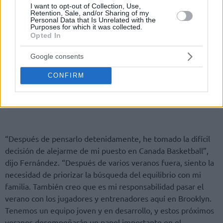
I want to opt-out of Collection, Use,
Retention, Sale, and/or Sharing of my
Personal Data that Is Unrelated with the
Purposes for which it was collected.
Opted In
Google consents
CONFIRM
“Después de pensarlo detenidamente, he tomado la difícil
decisión de alejarme de mi puesto en Canada Basketball”,
dijo Fernández. “Después de varios veranos fuera, siento la
necesidad de priorizar la búsqueda del equilibrio con mi
familia. También creo que es mi responsabilidad pasar el
verano con los jugadores y entrenadores aquí en Brooklyn.
Tenemos un equipo joven y en desarrollo, y estos próximos
veranos desempeñarán un papel importante en el