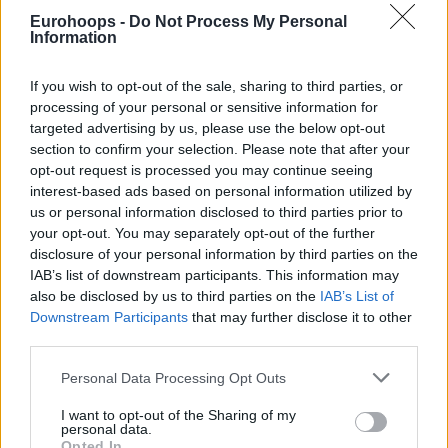
Eurohoops -
Do Not Process My Personal
Information
If you wish to opt-out of the sale, sharing to third parties, or
processing of your personal or sensitive information for
Por Eurohoops team /
info@eurohoops.net
targeted advertising by us, please use the below opt-out
section to confirm your selection. Please note that after your
opt-out request is processed you may continue seeing
Goran Dragić ha decidido poner fin a su carrera profesional
interest-based ads based on personal information utilized by
en el baloncesto tras 15 temporadas en la NBA. Se
us or personal information disclosed to third parties prior to
despedirá con un espectacular evento en su ciudad natal de
your opt-out. You may separately opt-out of the further
Liubliana, Eslovenia, el 24 de agosto en el estadio Dvorana
disclosure of your personal information by third parties on the
Stožice.
IAB’s list of downstream participants. This information may
also be disclosed by us to third parties on the
IAB’s List of
Dragić ha organizado un partido de despedida para marcar
Downstream Participants
that may further disclose it to other
el final de su carrera, al que asistirán muchas estrellas y
third parties.
leyendas del baloncesto. Entre los confirmados se
Please note that this website/app uses one or more Google
Personal Data Processing Opt Outs
encuentran su compatriota Luka Dončić, los jugadores
services and may gather and store information including but
serbios Nikola Jokić, Bogdan Bogdanović, Boban Marjanović
not limited to your visit or usage behaviour. You may click to
I want to opt-out of the Sharing of my
personal data.
y Marko Gudurić, y el pívot montenegrino Nikola Vučević.
grant or deny consent to Google and its third-party tags to
Opted In