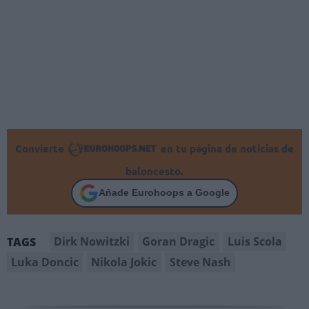
Convierte
en tu página de noticias de
baloncesto.
Añade Eurohoops a Google
Dirk Nowitzki
Goran Dragic
Luis Scola
TAGS
Luka Doncic
Nikola Jokic
Steve Nash