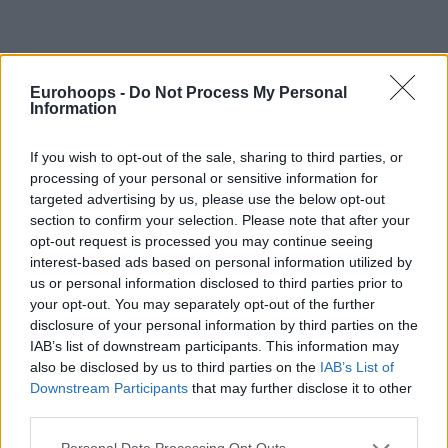
Eurohoops -
Do Not Process My Personal
Information
Por Johnny Askounis/
info@eurohoops.net
If you wish to opt-out of the sale, sharing to third parties, or
Stephen Curry ha sido oficialmente confirmado como baja
processing of your personal or sensitive information for
para el quinto partido entre los
Golden State Warriors
y los
targeted advertising by us, please use the below opt-out
Minnesota Timberwolves
.
section to confirm your selection. Please note that after your
opt-out request is processed you may continue seeing
Con una distensión en el isquiotibial izquierdo, el base de 37
interest-based ads based on personal information utilized by
años se perderá su tercer partido consecutivo. Con un
us or personal information disclosed to third parties prior to
your opt-out. You may separately opt-out of the further
marcador 3-1 en contra y al borde de la eliminación, el
disclosure of your personal information by third parties on the
equipo dirigido por Steve Kerr, sin Curry, se enfrenta a los
IAB’s list of downstream participants. This information may
Wolves
en el Target Center. Todos los jugadores restantes
also be disclosed by us to third parties on the
IAB’s List of
de ambos equipos están disponibles para el siguiente
Downstream Participants
that may further disclose it to other
partido de una serie al mejor de siete.
third parties.
Please note that this website/app uses one or more Google