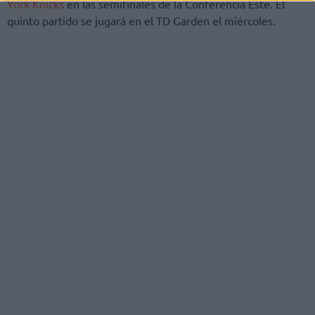
York Knicks
en las semifinales de la Conferencia Este. El
quinto partido se jugará en el TD Garden el miércoles.