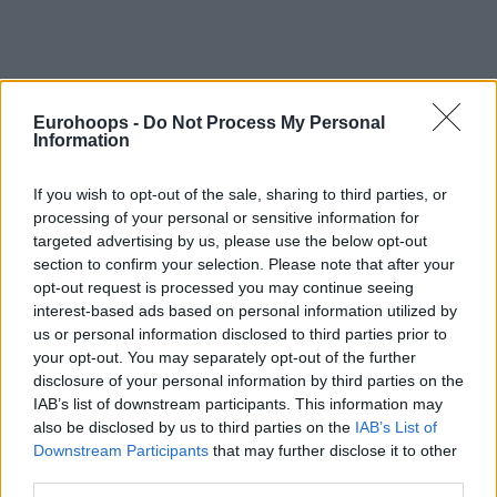
Por Stefan Acevski/
info@eurohoops.net
Eurohoops -
Do Not Process My Personal
Information
La Liga Nacional anunció el viernes que el Mónaco, campeón
de Francia en 2026, no participará en la Betclic Elite, ni
If you wish to opt-out of the sale, sharing to third parties, or
siquiera en la Elite 2, en la temporada 2026/27 debido a la
processing of your personal or sensitive information for
falta de garantías sobre la viabilidad económica del club.
targeted advertising by us, please use the below opt-out
section to confirm your selection. Please note that after your
Se espera que el AS Mónaco apele esta decisión ante la
opt-out request is processed you may continue seeing
interest-based ads based on personal information utilized by
Federación Francesa.
us or personal information disclosed to third parties prior to
your opt-out. You may separately opt-out of the further
El AS Mónaco, proclamado campeón de Francia el 23 de
disclosure of your personal information by third parties on the
junio, no podrá defender su título en la temporada 2026/27.
IAB’s list of downstream participants. This information may
Un club que, como ningún otro en la temporada 2025/26,
also be disclosed by us to third parties on the
IAB’s List of
conquistó cuatro títulos nacionales, incluyendo los tres
Downstream Participants
that may further disclose it to other
otorgados por la Liga Nacional (Supercopa, Copa de Líderes
third parties.