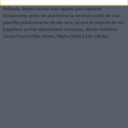
una situación económica y de gobernanza cada vez más
delicada, deberá actuar con rapidez para salvarse
inicialmente antes de plantearse la reconstrucción de una
plantilla prácticamente desde cero, ya que la mayoría de sus
jugadores ya han abandonado el equipo, desde Matthew
Strazel hasta Mike James, Alpha Diallo y Elie Okobo.