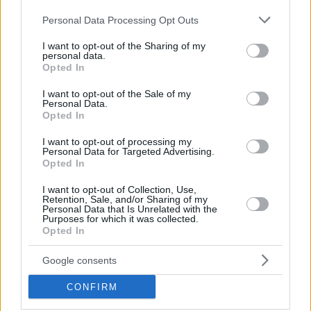
Please note that this website/app uses one or more Google
Personal Data Processing Opt Outs
services and may gather and store information including but
not limited to your visit or usage behaviour. You may click to
I want to opt-out of the Sharing of my
personal data.
grant or deny consent to Google and its third-party tags to
Opted In
use your data for below specified purposes in below Google
Por M. Bahadır Akgün /
info@eurohoops.net
consent section.
I want to opt-out of the Sale of my
Personal Data.
Opted In
Otra temporada de Turkish Airlines EuroLeague está en los
libros de historia y como las ligas nacionales también
I want to opt-out of processing my
Personal Data for Targeted Advertising.
llegarán a su fin en las próximas semanas, ¡comienza la
Opted In
diversión de los fichajes y rumores!
I want to opt-out of Collection, Use,
Retention, Sale, and/or Sharing of my
Los equipos se arremangarán para prepararse para la nueva
Personal Data that Is Unrelated with the
temporada con más ilusión e intentarán fichar a los mejores
Purposes for which it was collected.
Opted In
jugadores posibles para sus respectivos equipos.
Google consents
Así que, como todos los años, Eurohoops trae a sus lectores
una recopliación de los 10 mejores agentes libres en cada
CONFIRM
posición.