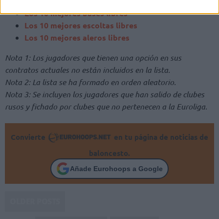
Los 10 mejores bases libres
Los 10 mejores escoltas libres
Los 10 mejores aleros libres
Nota 1: Los jugadores que tienen una opción en sus
contratos actuales no están incluidos en la lista.
Nota 2: La lista se ha formado en orden aleatorio.
Nota 3: Se incluyen los jugadores que han salido de clubes
rusos y fichado por clubes que no pertenecen a la Euroliga.
Convierte
en tu página de noticias de
baloncesto.
Añade Eurohoops a Google
OLDER POSTS