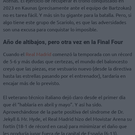
Atenas. El ejercicio de recuperar el trono conquistado en
2023 en Kaunas (precisamente ante el equipo de Bartzokas)
no es tarea fácil. Y más sin tu gigante para la batalla. Pero, si
algo tiene este grupo de Scariolo, es que las adversidades
son una excusa para conquistar lo imposible.
Año de altibajos, pero otra vez en la Final Four
Cuando el
Real Madrid
comenzó la temporada con un récord
de 5-6 y más dudas que certezas, el mundo del baloncesto
creyó que las piezas, ese vestuario nuevo (desde la directiva
hasta las estrellas pasando por el entrenador), tardaría en
encajar más de lo previsto.
El veterano técnico italiano dejó claro desde el primer día
que él “hablaría en abril y mayo”. Y así ha sido.
Aprovechándose de la parte positiva del síndrome de Dr.
Jekyll & Mr. Hyde, el Real Madrid hizo del Movistar Arena su
fortín (18-1 de récord en casa) para minimizar el daño que
les producía jugar fuera de la capital de España (6-13).