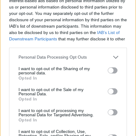
interest-based ads based on personal information utilized by
us or personal information disclosed to third parties prior to
your opt-out. You may separately opt-out of the further
disclosure of your personal information by third parties on the
IAB’s list of downstream participants. This information may
also be disclosed by us to third parties on the
IAB’s List of
Downstream Participants
that may further disclose it to other
third parties.
Please note that this website/app uses one or more Google
Personal Data Processing Opt Outs
services and may gather and store information including but
not limited to your visit or usage behaviour. You may click to
I want to opt-out of the Sharing of my
personal data.
grant or deny consent to Google and its third-party tags to
Opted In
Terminar en tercer lugar en la temporada regular (24-14) no
use your data for below specified purposes in below Google
consent section.
parecía tarea fácil, pero por algo los blancos son los ‘reyes’
I want to opt-out of the Sale of my
Personal Data.
de esta competición. Con 11 títulos a sus espaldas y dejando
Opted In
su nombre plasmado en lo alto del baloncesto europeo
desde la década de los 60, al Real Madrid tienes que matarlo
I want to opt-out of processing my
Personal Data for Targeted Advertising.
varias veces para que no compita por el título.
Opted In
Infinitos cambios y lesiones inoportunas
I want to opt-out of Collection, Use,
Retention, Sale, and/or Sharing of my