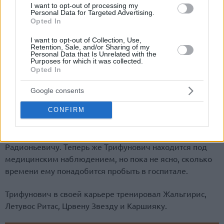
I want to opt-out of processing my
Personal Data for Targeted Advertising.
Opted In
I want to opt-out of Collection, Use,
Retention, Sale, and/or Sharing of my
Eurohoops Team/
info@eurohoops.net
Personal Data that Is Unrelated with the
Purposes for which it was collected.
Opted In
По сообщению канала Sport Klub
, Трифунович был
госпитализирован с сердечным приступом в больницу
Google consents
Белграда.
CONFIRM
Согласно информации, почувствовав симптомы, тренер
сумел дозвониться своему бывшему игроку Вуу
Радионьевичу. Теперь же Трифунович находится под
медицинским наблюдением, но пока не ясно, сколько
времени ему понадобится пробыть в госпитале.
Трифунович в своей карьере тренировал Жальгирис,
Летувос Ритас, Црвену Звезду и Каршияку.