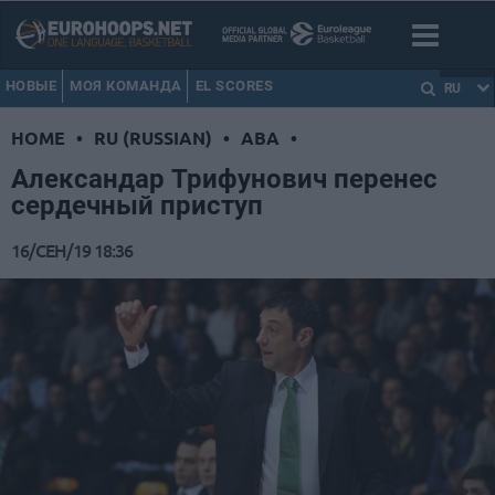
НОВЫЕ
МОЯ КОМАНДА
EL SCORES
RU
HOME
•
RU (RUSSIAN)
•
ABA
•
Александар Трифунович перенес
сердечный приступ
16/СЕН/19 18:36