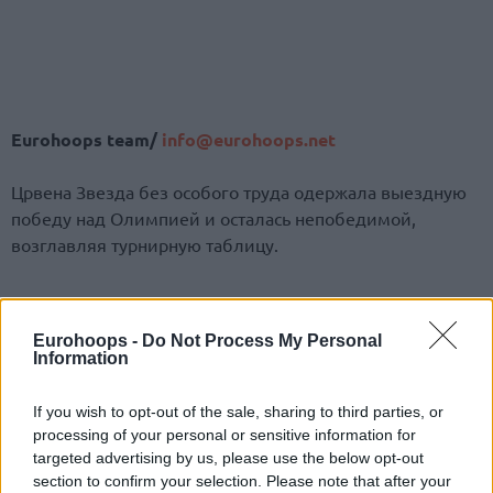
Eurohoops team/
info@eurohoops.net
Црвена Звезда без особого труда одержала выездную
победу над Олимпией и осталась непобедимой,
возглавляя турнирную таблицу.
Eurohoops -
Do Not Process My Personal
Адриатическая лига 2016/2017 — 11-й тур
Information
Морнар Бар
— Крка 86 — 73 (Ламонт Джонс 22 + 6
If you wish to opt-out of the sale, sharing to third parties, or
передачи).
processing of your personal or sensitive information for
targeted advertising by us, please use the below opt-out
Партизан
— Мега Лекс 86 — 79 (Стефан Бирчевич 15 +
section to confirm your selection. Please note that after your