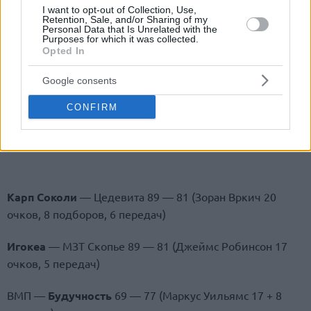
I want to opt-out of Collection, Use,
Retention, Sale, and/or Sharing of my
Personal Data that Is Unrelated with the
Purposes for which it was collected.
Opted In
Google consents
CONFIRM
Карп Соколи
— Цедевита 89 — 81 (Зоран Вркич 20
очков, 8 подборов, 6 передач)
Игокеа
— МЗТ Скопье 89 — 81 (Джеймс Робинсон 17
очков, 5 передач)
ВМП —
Будучность
69 — 77 (Маркус Уильямс 17 + 8