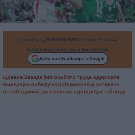
Сделайте
Своим Главным
Источником Новостей о Баскетболе.
Добавьте Eurohoops в Google
Црвена Звезда без особого труда одержала
выездную победу над Олимпией и осталась
непобедимой, возглавляя турнирную таблицу