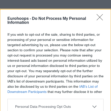
Eurohoops -
Do Not Process My Personal
Information
If you wish to opt-out of the sale, sharing to third parties, or
Eurohoops team/
info@eurohoops.net
processing of your personal or sensitive information for
targeted advertising by us, please use the below opt-out
Чемпион страны по итогам нынешнего сезона
section to confirm your selection. Please note that after your
определен не будет.
opt-out request is processed you may continue seeing
interest-based ads based on personal information utilized by
us or personal information disclosed to third parties prior to
Напомним, ранее был досрочно завершен сезон в
your opt-out. You may separately opt-out of the further
Единой лиге ВТБ.
disclosure of your personal information by third parties on the
IAB’s list of downstream participants. This information may
По данным CSSE, в мире коронавирус подтвержден у 1
also be disclosed by us to third parties on the
IAB’s List of
407 123 человек. Италия является лидером в Европе
Downstream Participants
that may further disclose it to other
по количеству зараженных вирусом.
third parties.
Please note that this website/app uses one or more Google
Personal Data Processing Opt Outs
Турнирная таблица
services and may gather and store information including but