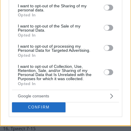
not limited to your visit or usage behaviour. You may click to
I want to opt-out of the Sharing of my
1. Виртус Болонья 18-2
personal data.
grant or deny consent to Google and its third-party tags to
Opted In
2. Сассари 16-5
use your data for below specified purposes in below Google
3. Брешиа 14-7
consent section.
I want to opt-out of the Sale of my
4. Олимпия Милан 14-7
Personal Data.
Opted In
5. Бриндизи 13-8
6. Кремона 12-8
I want to opt-out of processing my
Personal Data for Targeted Advertising.
7. Фортитудо Болонья 11-10
Opted In
8. Венеция 11-10
—
I want to opt-out of Collection, Use,
Retention, Sale, and/or Sharing of my
9. Тренто 11-10
Personal Data that Is Unrelated with the
10. Зависимость 9-10
Purposes for which it was collected.
Opted In
11. Канту 9-11
12. Реджана 9-12
Google consents
13. Тревизо 8-13
14. Виртус Рома 7-15
CONFIRM
15. Пистойя 7-15
—
16. Триест 7-15