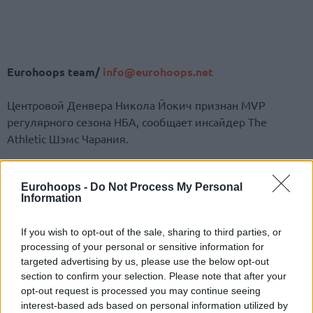
Eurohoops team/
info@eurohoops.net
Центровой Денвера Никола Йокич признан MVP
регулярного сезона НБА, сообщает инсайдер The
Athletic Шэмс Чарания.
Серб набирал в среднем 26,4 очка, 10,8 подбора, 8,3
передачи, 1,3 перехвата и 0,7 блока и провел все 72
Eurohoops -
Do Not Process My Personal
Information
матча.
If you wish to opt-out of the sale, sharing to third parties, or
Он помог Денверу занять третье место в Западной
processing of your personal or sensitive information for
конференции.
targeted advertising by us, please use the below opt-out
section to confirm your selection. Please note that after your
Йокич был выбран Наггетс на драфте-2014 под 41-м
opt-out request is processed you may continue seeing
пиком. Никогда MVP не становился игрок, выбранный
interest-based ads based on personal information utilized by