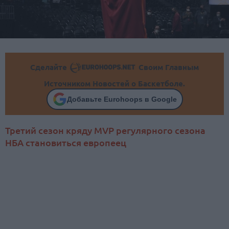
Сделайте
Своим Главным
Источником Новостей о Баскетболе.
Добавьте Eurohoops в Google
Третий сезон кряду MVP регулярного сезона
НБА становиться европеец