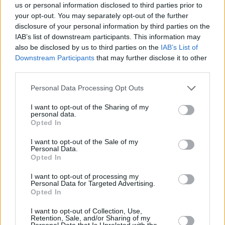
ниже.
us or personal information disclosed to third parties prior to
your opt-out. You may separately opt-out of the further
disclosure of your personal information by third parties on the
Второе и третье место заняли центровой Филадельфии
IAB’s list of downstream participants. This information may
Джоэл Эмбиид и разыгрывающий Голден Стэйт Стеф
also be disclosed by us to third parties on the
IAB’s List of
Карри.
Downstream Participants
that may further disclose it to other
third parties.
Please note that this website/app uses one or more Google
Personal Data Processing Opt Outs
services and may gather and store information including but
not limited to your visit or usage behaviour. You may click to
I want to opt-out of the Sharing of my
personal data.
grant or deny consent to Google and its third-party tags to
Opted In
use your data for below specified purposes in below Google
consent section.
I want to opt-out of the Sale of my
Personal Data.
Opted In
I want to opt-out of processing my
Personal Data for Targeted Advertising.
Opted In
I want to opt-out of Collection, Use,
Retention, Sale, and/or Sharing of my
Personal Data that Is Unrelated with the