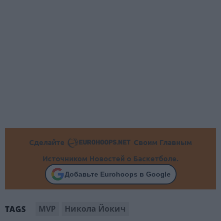
Сделайте
Своим Главным
Источником Новостей о Баскетболе.
Добавьте Eurohoops в Google
MVP
Никола Йокич
TAGS