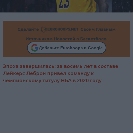
Сделайте
Своим Главным
Источником Новостей о Баскетболе.
Добавьте Eurohoops в Google
Эпоха завершилась: за восемь лет в составе
Лейкерс Леброн привел команду к
чемпионскому титулу НБА в 2020 году.