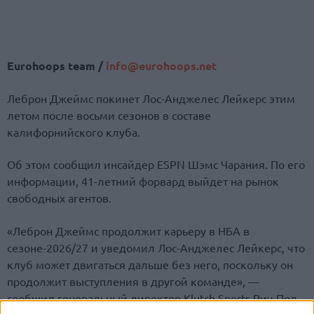
Eurohoops team /
info@eurohoops.net
Леброн Джеймс покинет Лос-Анджелес Лейкерс этим
летом после восьми сезонов в составе
калифорнийского клуба.
Об этом сообщил инсайдер ESPN Шэмс Чарания. По его
информации, 41-летний форвард выйдет на рынок
свободных агентов.
«Леброн Джеймс продолжит карьеру в НБА в
сезоне-2026/27 и уведомил Лос-Анджелес Лейкерс, что
клуб может двигаться дальше без него, поскольку он
продолжит выступления в другой команде», —
сообщил генеральный директор Klutch Sports Рич Пол.