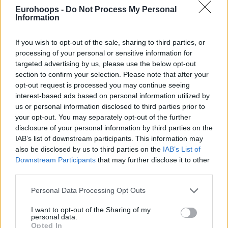
Eurohoops -
Do Not Process My Personal
После восьми сезонов в Лейкерс, за которые Джеймс
Information
привел команду к чемпионскому титулу НБА в 2020
году, он покидает клуб и впервые за долгое время
If you wish to opt-out of the sale, sharing to third parties, or
выходит на рынок свободных агентов в поисках новой
processing of your personal or sensitive information for
команды. По данным источников, незадолго до
targeted advertising by us, please use the below opt-out
открытия рынка президент Лейкерс Роб Пелинка и Рич
section to confirm your selection. Please note that after your
Пол обсудили дальнейшие планы четырехкратного
opt-out request is processed you may continue seeing
interest-based ads based on personal information utilized by
чемпиона НБА.
us or personal information disclosed to third parties prior to
your opt-out. You may separately opt-out of the further
Отмечается, что Джеймс заранее уведомил
disclosure of your personal information by third parties on the
руководство Лейкерс о своем решении в знак уважения
IAB’s list of downstream participants. This information may
к клубу и для того, чтобы организация могла спокойно
also be disclosed by us to third parties on the
IAB’s List of
строить планы на межсезонье.
Downstream Participants
that may further disclose it to other
third parties.
Please note that this website/app uses one or more Google
Personal Data Processing Opt Outs
services and may gather and store information including but
not limited to your visit or usage behaviour. You may click to
I want to opt-out of the Sharing of my
personal data.
grant or deny consent to Google and its third-party tags to
Opted In