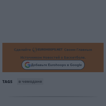
Сделайте
Своим Главным
Источником Новостей о Баскетболе.
Добавьте Eurohoops в Google
в чемодане
TAGS