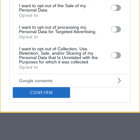
участия в тренировках и матчах. Спортсмен принес
consent section.
I want to opt-out of the Sale of my
официальные извинения клубу и болельщикам,
Personal Data.
выразив сожаление о случившемся.
Opted In
I want to opt-out of processing my
Personal Data for Targeted Advertising.
Opted In
I want to opt-out of Collection, Use,
Retention, Sale, and/or Sharing of my
Personal Data that Is Unrelated with the
Purposes for which it was collected.
Opted In
Google consents
CONFIRM