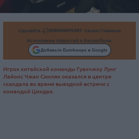
Сделайте
Своим Главным
Источником Новостей о Баскетболе.
Добавьте Eurohoops в Google
Игрок китайской команды Гуанчжоу Лунг
Лайонс Чжан Синлян оказался в центре
скандала во время выездной встречи с
командой Циндао.