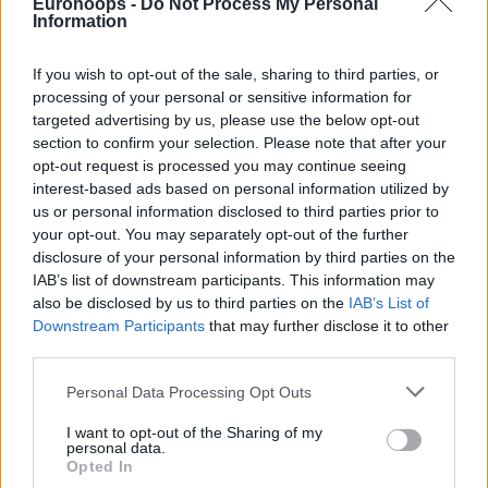
Eurohoops -
Do Not Process My Personal
Information
If you wish to opt-out of the sale, sharing to third parties, or
processing of your personal or sensitive information for
targeted advertising by us, please use the below opt-out
Eurohoops team/
info@eurohoops.net
section to confirm your selection. Please note that after your
opt-out request is processed you may continue seeing
В условиях запрета на пребывание посторонних лиц в
interest-based ads based on personal information utilized by
отеле, спортсмен принял решение спрятать свою
us or personal information disclosed to third parties prior to
возлюбленную в чемодане.
your opt-out. You may separately opt-out of the further
disclosure of your personal information by third parties on the
Информация о произошедшем стала известна после
IAB’s list of downstream participants. This information may
also be disclosed by us to third parties on the
IAB’s List of
того, как девушка разместила в социальной сети Weibo
Downstream Participants
that may further disclose it to other
фотографию, на которой она была запечатлена в
third parties.
сложенном виде внутри чемодана. Хотя публикация
была быстро удалена, это не помогло избежать
Please note that this website/app uses one or more Google
Personal Data Processing Opt Outs
services and may gather and store information including but
общественного резонанса.
not limited to your visit or usage behaviour. You may click to
I want to opt-out of the Sharing of my
personal data.
grant or deny consent to Google and its third-party tags to
В результате инцидента Чжан Синлян был отстранен от
Opted In
use your data for below specified purposes in below Google