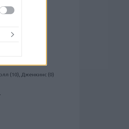
олл (10), Дженкинс (0)
—