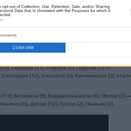
o opt-out of Collection, Use, Retention, Sale, and/or Sharing
ersonal Data that Is Unrelated with the Purposes for which it
lected.
In
consents
CONFIRM
 16-21, 35-21, 29-7)
—
19), Емченко (11), Мартюк (7), Гудумак (3)
, Елатонцев (12), Узинский (0), Квитковских (0), МакК
(13), Белянков (8), Карданахишвили (6), Ивлев (2)
Новиков (0), Даглас (12), Попов (2), Пынько (2)