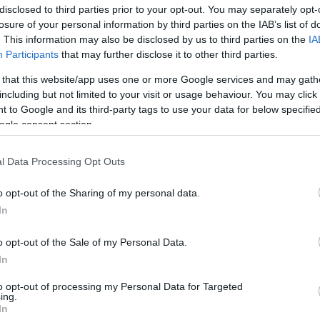
disclosed to third parties prior to your opt-out. You may separately opt-
—
), Хантер (9), Карасев (8), Воронцевич (6)
losure of your personal information by third parties on the IAB’s list of
+ 7
. This information may also be disclosed by us to third parties on the
IA
), Рыжов (2), Жбанов (13), Пойтресс (11)
Participants
that may further disclose it to other third parties.
 that this website/app uses one or more Google services and may gath
0 — 5
including but not limited to your visit or usage behaviour. You may click 
—
ин (3), Ильницкий (1)
 to Google and its third-party tags to use your data for below specifi
ogle consent section.
Тучков (4), Шашков (2), Фирсов (6), Захаров (6)
l Data Processing Opt Outs
o opt-out of the Sharing of my personal data.
In
o opt-out of the Sale of my Personal Data.
In
to opt-out of processing my Personal Data for Targeted
ing.
In