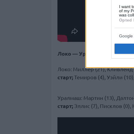
I want t
of my P
was col
Opted 
Google 
Локо — Уралмаш: 97-65 (17-16,
Локо: Миллер (21), Кливленд (
старт;
Темиров (4), Уэйли (10)
Уралмаш: Мартин (13), Далтон 
старт;
Эллис (7), Писклов (0), 