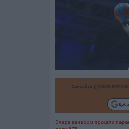
Сделайте
Доба
Вчера вечером прошли перв
лиги ВТБ.