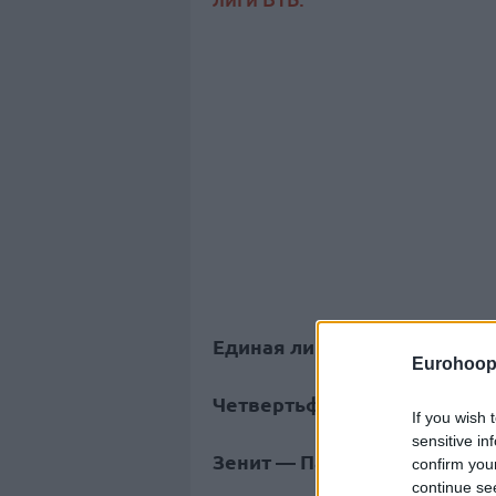
Единая лига ВТБ
Eurohoop
Четвертьфинал
If you wish 
sensitive in
Зенит — Парма: 102-68 (22-16, 
confirm you
continue se