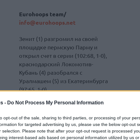
Eurohoops team/
info@eurohoops.net
Зенит (1) разгромил на своей
площадке пермскую Парму и
открыл счет в серии (102:68, 1-0),
краснодарский Локомотив-
Кубань (4) разобрался с
Уралмашем (5) из Екатеринбурга
(97:65, 1-0)
s -
Do Not Process My Personal Information
to opt-out of the sale, sharing to third parties, or processing of your per
formation for targeted advertising by us, please use the below opt-out s
25-21, 29-14, 26-17)
r selection. Please note that after your opt-out request is processed y
eing interest-based ads based on personal information utilized by us or