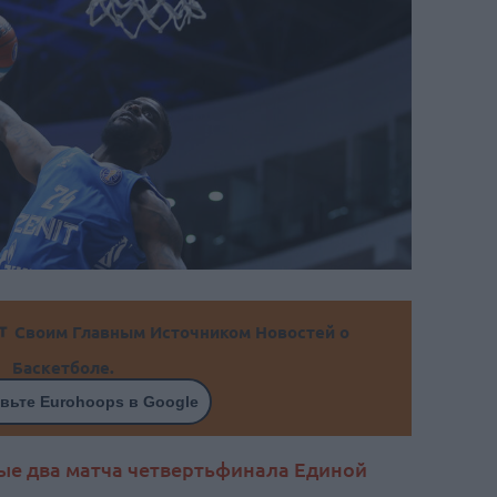
Своим Главным Источником Новостей о
Баскетболе.
вьте Eurohoops в Google
ые два матча четвертьфинала Единой