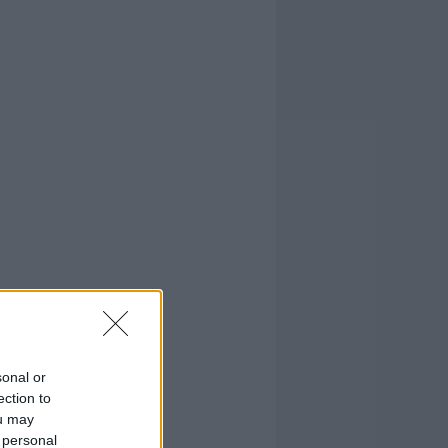
sonal or
ection to
ou may
 personal