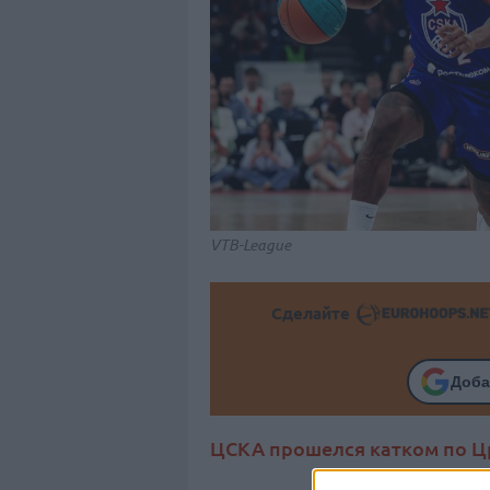
VTB-League
Сделайте
Доба
ЦСКА прошелся катком по Ц