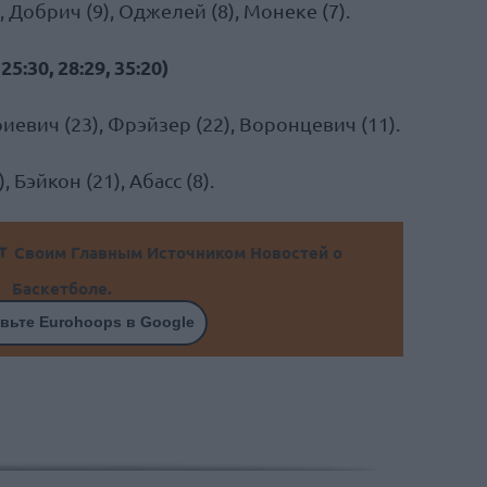
, Добрич (9), Оджелей (8), Монеке (7).
5:30, 28:29, 35:20)
иевич (23), Фрэйзер (22), Воронцевич (11).
, Бэйкон (21), Абасс (8).
Своим Главным Источником Новостей о
Баскетболе.
вьте Eurohoops в Google