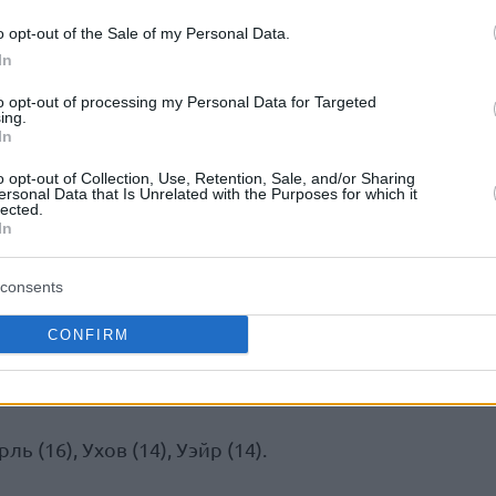
ывка 30–19, и «Звезде» понадобилось
o opt-out of the Sale of my Personal Data.
тановиться — Чима Монеки сравнял счёт
In
тверти. Однако российская команда вновь
период со счётом 64–55, а затем увеличила
to opt-out of processing my Personal Data for Targeted
ing.
ром.
In
o opt-out of Collection, Use, Retention, Sale, and/or Sharing
рский Зенит, отыгравший разницу -19 в
ersonal Data that Is Unrelated with the Purposes for which it
lected.
In
ВТБ
consents
CONFIRM
19:30, 20:17, 16:17, 12:25)
ь (16), Ухов (14), Уэйр (14).