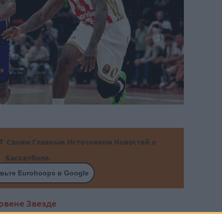
Своим Главным Источником Новостей о
Баскетболе.
вьте Eurohoops в Google
рвене Звезде