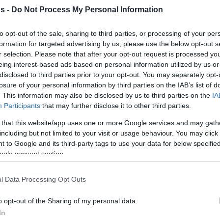
Eurohoops
s -
Do Not Process My Personal Information
Team/
info@eurohoops.net
to opt-out of the sale, sharing to third parties, or processing of your per
ЦСКА Москва обыграл Црвену
formation for targeted advertising by us, please use the below opt-out s
r selection. Please note that after your opt-out request is processed y
Звезду со счётом 89–67 в первом
eing interest-based ads based on personal information utilized by us or
полуфинале Суперкубка Лиги ВТБ
disclosed to third parties prior to your opt-out. You may separately opt-
2025, который проходит в
losure of your personal information by third parties on the IAB’s list of
Белграде, Сербия.
. This information may also be disclosed by us to third parties on the
IA
Participants
that may further disclose it to other third parties.
Мело Тримбл набрал 19 очков за
 that this website/app uses one or more Google services and may gath
ЦСКА, Ливио Жан-Шарль добавил
including but not limited to your visit or usage behaviour. You may click 
 to Google and its third-party tags to use your data for below specifi
Ухов отметился 14 очками, 6 подборами и 3
ogle consent section.
акже набрал 14 очков.
l Data Processing Opt Outs
ным игроком, набравшим двузначное
 Картер (12 очков).
o opt-out of the Sharing of my personal data.
In