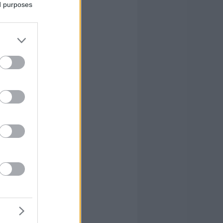
ed purposes
 (0)
, Шаманич (0).