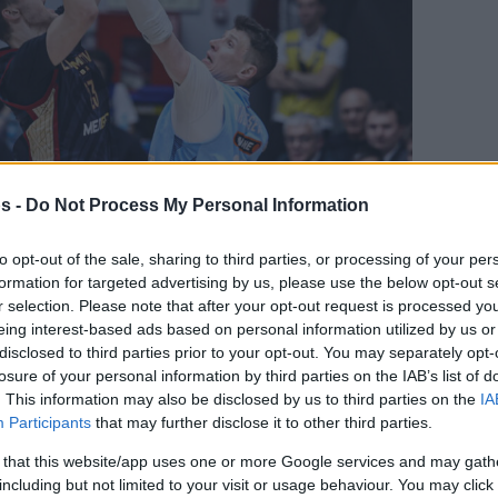
s -
Do Not Process My Personal Information
to opt-out of the sale, sharing to third parties, or processing of your per
formation for targeted advertising by us, please use the below opt-out s
Своим Главным Источником Новостей о
r selection. Please note that after your opt-out request is processed y
eing interest-based ads based on personal information utilized by us or
Баскетболе.
disclosed to third parties prior to your opt-out. You may separately opt-
вьте Eurohoops в Google
losure of your personal information by third parties on the IAB’s list of
. This information may also be disclosed by us to third parties on the
IA
Participants
that may further disclose it to other third parties.
а третье место Единой Лиги ВТБ.
 that this website/app uses one or more Google services and may gath
Eurohoops team/
including but not limited to your visit or usage behaviour. You may click 