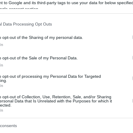
 to Google and its third-party tags to use your data for below specifi
info@eurohoops.net
ogle consent section.
Локомотив-Кубань оказался
сильнее Зенита и победил в серии
l Data Processing Opt Outs
за третье место Единой лиги ВТБ.
o opt-out of the Sharing of my personal data.
Лига ВТБ
In
o opt-out of the Sale of my Personal Data.
За третье место (до 3 побед)
In
Зенит Мун (23 + 6
to opt-out of processing my Personal Data for Targeted
ing.
дборов + 4 блок-
In
Жбанов (3)
(12),
–
o opt-out of Collection, Use, Retention, Sale, and/or Sharing
ев (2)
Щербенев (0)
Емченко (0)
Узинский
, Бако (2),
,
,
ersonal Data that Is Unrelated with the Purposes for which it
lected.
In
 + 7 передач + 5
емиров (6)
Коновалов (0)
, Мур (5),
–
consents
Ищенко (8)
Самойленко (5)
Квитковских (4)
0),
,
,
.