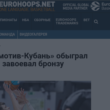
EUROHOOPS
МПИОНАТЫ
НБА
СБОРНЫЕ
BET
TRADEMARKS
КОМАНДА
ВИДЕОГАЛЕРЕЯ
•
мотив-Кубань» обыграл
и завоевал бронзу