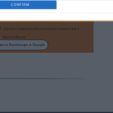
CONFIRM
Своим Главным Источником Новостей о
Баскетболе.
вьте Eurohoops в Google