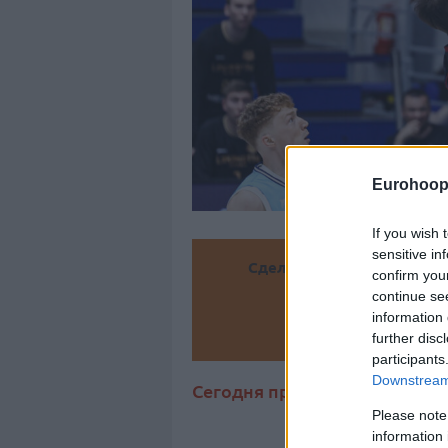
Eurohoop
If you wish 
sensitive in
Сделайте
confirm you
continue se
information 
Доба
further disc
participants
Downstream 
Сегодня прошел матч серии з
Please note
information 