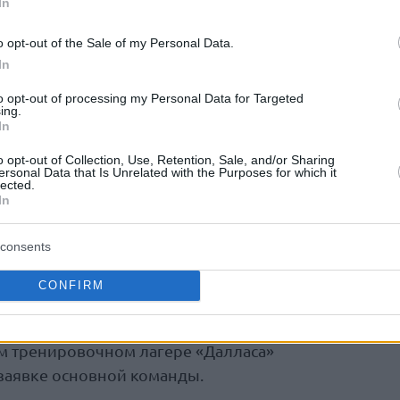
In
севолода Ищенко! Наш воспитанник
ю баскетбольную лигу мира, пройдя все
o opt-out of the Sale of my Personal Data.
In
Локомотива-Кубань».
to opt-out of processing my Personal Data for Targeted
ing.
роявил себя как настоящий лидер и помог
In
е медали Единой лиги ВТБ, став одним из
o opt-out of Collection, Use, Retention, Sale, and/or Sharing
ersonal Data that Is Unrelated with the Purposes for which it
lected.
In
 Академии «Локо» воплощает свою мечту.
ои силы на драфте, а затем подписать
consents
ерикс – это результат упорной работы, а
не только для кубанского, но и для всего
CONFIRM
ем тренировочном лагере «Далласа»
 заявке основной команды.