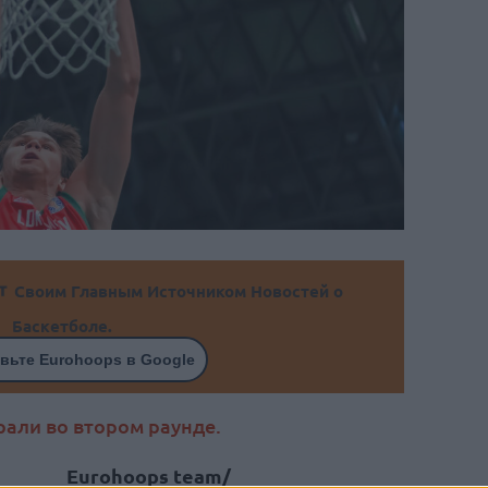
Своим Главным Источником Новостей о
Баскетболе.
вьте Eurohoops в Google
али во втором раунде.
Eurohoops team/