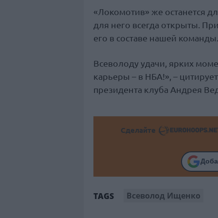
«Локомотив» же останется д
для него всегда открыты. П
его в составе нашей команды
Всеволоду удачи, ярких моме
карьеры – в НБА!», – цитиру
президента клуба Андрея Ве
Сделайте
Доба
Всеволод Ищенко
TAGS