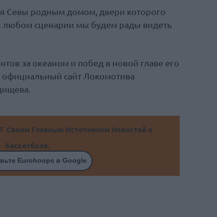
ля Севы родным домом, двери которого
ри любом сценарии мы будем рады видеть
.
нтов за океаном и побед в новой главе его
ет официальный сайт Локомотива
дищева.
Своим Главным Источником Новостей о
Баскетболе.
вьте Eurohoops в Google