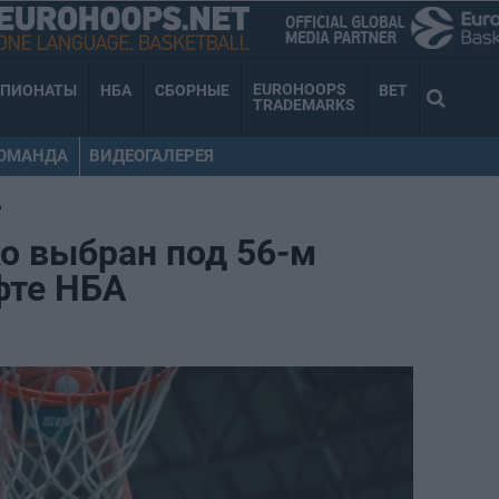
EUROHOOPS
МПИОНАТЫ
НБА
СБОРНЫЕ
BET
TRADEMARKS
КОМАНДА
ВИДЕОГАЛЕРЕЯ
•
о выбран под 56-м
фте НБА