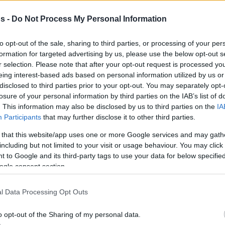
info@eurohoops.net
s -
Do Not Process My Personal Information
Игрок краснодарского Локомотива
to opt-out of the sale, sharing to third parties, or processing of your per
Всеволод Ищенко был (198 см, 21
formation for targeted advertising by us, please use the below opt-out s
год) выбран Лейкерс под 56-м
r selection. Please note that after your opt-out request is processed y
номером на драфте-2026. Почти
eing interest-based ads based on personal information utilized by us or
disclosed to third parties prior to your opt-out. You may separately opt-
сразу же инсайдер ESPN Шэмс
losure of your personal information by third parties on the IAB’s list of
Чарания объявил о том, что
. This information may also be disclosed by us to third parties on the
IA
россиянина обменяли в Даллас в
Participants
that may further disclose it to other third parties.
.
 that this website/app uses one or more Google services and may gath
including but not limited to your visit or usage behaviour. You may click 
дарского клуба, он находится в системе
 to Google and its third-party tags to use your data for below specifi
ogle consent section.
В сезоне-2025/26 он отыграл 48 матчей, где
рал 8,7 очка, делал 4,6 подбора, 2,0
l Data Processing Opt Outs
,7 блок-шота. Ищенко был признан лучшим
в прошедшем сезоне.
o opt-out of the Sharing of my personal data.