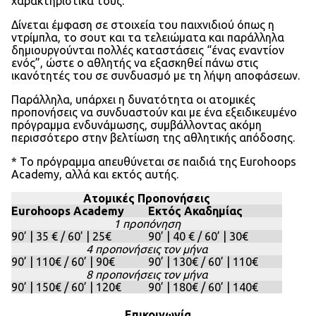
χαρακτηριστικά τους.
Δίνεται έμφαση σε στοιχεία του παιχνιδιού όπως η
ντρίμπλα, το σουτ και τα τελειώματα και παράλληλα
δημιουργούνται πολλές καταστάσεις “ένας εναντίον
ενός”, ώστε ο αθλητής να εξασκηθεί πάνω στις
ικανότητές του σε συνδυασμό με τη λήψη αποφάσεων.
Παράλληλα, υπάρχει η δυνατότητα οι ατομικές
προπονήσεις να συνδυαστούν και με ένα εξειδικευμένο
πρόγραμμα ενδυνάμωσης, συμβάλλοντας ακόμη
περισσότερο στην βελτίωση της αθλητικής απόδοσης.
* Το πρόγραμμα απευθύνεται σε παιδιά της Εurohoops
Academy, αλλά και εκτός αυτής.
Ατομικές Προπονήσεις
Εurohoops Academy
Εκτός Ακαδημίας
1 προπόνηση
90’ | 35 € / 60’ | 25€
90’ | 40 € / 60’ | 30€
4 προπονήσεις τον μήνα
90’ | 110€ / 60’ | 90€
90’ | 130€ / 60’ | 110€
8 προπονήσεις τον μήνα
90’ | 150€ / 60’ | 120€
90’ | 180€ / 60’ | 140€
Επικοινωνία