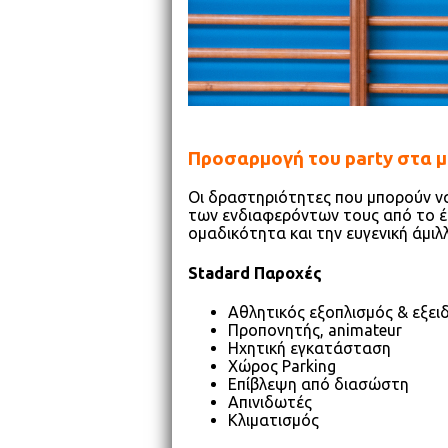
Προσαρμογή του party στα μ
Οι δραστηριότητες που μπορούν να
των ενδιαφερόντων τους από το έ
ομαδικότητα και την ευγενική άμιλ
Stadard Παροχές
Αθλητικός εξοπλισμός & εξει
Προπονητής, animateur
Ηχητική εγκατάσταση
Χώρος Parking
Επίβλεψη από διασώστη
Aπινιδωτές
Κλιματισμός