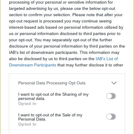
Евробаскет-2022.
processing of your personal or sensitive information for
Квалификация. Россия
targeted advertising by us, please use the below opt-out
разгромила Эстонию (ВИДЕО)
section to confirm your selection. Please note that after your
opt-out request is processed you may continue seeing
29/НОЯ/20 14:07
interest-based ads based on personal information utilized by
В субботу, 28 ноября, состоялись
us or personal information disclosed to third parties prior to
шесть матчей отборочного
your opt-out. You may separately opt-out of the further
турнира Евробаскета-2022.
disclosure of your personal information by third parties on the
IAB’s list of downstream participants. This information may
Алексей Швед не сыграет в
also be disclosed by us to third parties on the
IAB’s List of
квалификации Евробаскета
Downstream Participants
that may further disclose it to other
third parties.
07/ОКТ/20 15:15
Please note that this website/app uses one or more Google
Генеральный менеджер сборной
Personal Data Processing Opt Outs
services and may gather and store information including but
России Сергей Панов сообщил,
not limited to your visit or usage behaviour. You may click to
I want to opt-out of the Sharing of my
что защитник Химок Алексей
personal data.
grant or deny consent to Google and its third-party tags to
Швед не поможет национальной
Opted In
команде в отборе на...
use your data for below specified purposes in below Google
consent section.
I want to opt-out of the Sale of my
Personal Data.
Дэвид Блатт о триумфе 2007:
Opted In
“Призрак Александра
Гомельского забил бросок