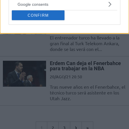
Google consents
Erdem Can, entrenador del año
CONFIRM
en la Eurocup
29/ABR/23 13:03
El entrenador turco ha llevado a la
gran final al Turk Telekom Ankara,
donde se las verá con el...
Erdem Can deja el Fenerbahce
para trabajar en la NBA
20/AGO/21 20:50
Tras nueve años en el Fenerbahce, el
técnico turco será asistente en los
Utah Jazz.
›
1
2
3
»