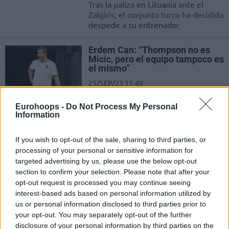
Tras la paliza en Lituania ante el
Zalgiris, el conjunto turco ha decidido
despedir a su entrenador
Erdem Can: “Thompson no es
Micic, pero el equipo tampoco es
el mismo”
25/SEP/23 11:49
El nuevo entrenador del Anadolu Efes habló con Eurohoops
Eurohoops -
Do Not Process My Personal
sobre la temporada del equipo turco
Information
Erdem Can es oficialmente
If you wish to opt-out of the sale, sharing to third parties, or
nuevo entrenador del Anadolu
processing of your personal or sensitive information for
Efes
targeted advertising by us, please use the below opt-out
20/JUN/23 10:29
section to confirm your selection. Please note that after your
opt-out request is processed you may continue seeing
Erdem Can será el entrenador del Anadolu Efes durante las
interest-based ads based on personal information utilized by
dos próximas temporadas.
us or personal information disclosed to third parties prior to
your opt-out. You may separately opt-out of the further
Erdem Can se hará cargo del
disclosure of your personal information by third parties on the