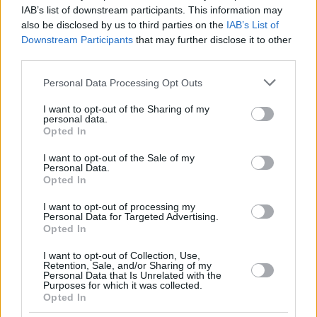
banquillo del Efes y llegará
IAB’s list of downstream participants. This information may
acompañado
also be disclosed by us to third parties on the
IAB’s List of
11/JUN/23 11:09
Downstream Participants
that may further disclose it to other
third parties.
El Anadolu Efes pesca en el equipo revelación de la
temporada en Turquía.
Please note that this website/app uses one or more Google
Personal Data Processing Opt Outs
services and may gather and store information including but
not limited to your visit or usage behaviour. You may click to
I want to opt-out of the Sharing of my
Gran Canaria, la Euroliga os
personal data.
espera
grant or deny consent to Google and its third-party tags to
Opted In
use your data for below specified purposes in below Google
03/MAY/23 23:13
consent section.
I want to opt-out of the Sale of my
Los isleños superan al Turk Telekom
Personal Data.
Opted In
en la final de la Eurocup y volverán la
temporada que viene a...
I want to opt-out of processing my
Personal Data for Targeted Advertising.
Opted In
Erdem Can, trasladado al
hospital tras un accidente antes
I want to opt-out of Collection, Use,
de la final frente al Gran Canaria
Retention, Sale, and/or Sharing of my
Personal Data that Is Unrelated with the
03/MAY/23 14:58
Purposes for which it was collected.
Opted In
El recientemente nombrado mejor entrenador de la
Eurocup ha tenido que ir al hospital horas antes de la gran...