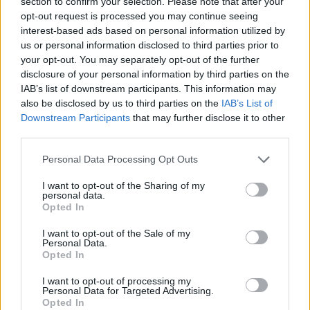
section to confirm your selection. Please note that after your
opt-out request is processed you may continue seeing
Por Eurohoops Team /
info@eurohoops.net
interest-based ads based on personal information utilized by
us or personal information disclosed to third parties prior to
your opt-out. You may separately opt-out of the further
El rendimiento del
Anadolu Efes
no está siendo el esperado
disclosure of your personal information by third parties on the
y la decisión de cambiar de entrenador pareció ser la más
IAB’s list of downstream participants. This information may
correcta para los dirigentes del club otomano.
also be disclosed by us to third parties on the
IAB’s List of
Downstream Participants
that may further disclose it to other
Ocupando la decimosexta posición en la tabla clasificatoria
third parties.
de la Euroliga con tan solo 9 victorias, los turcos sufrieron
Please note that this website/app uses one or more Google
Personal Data Processing Opt Outs
ayer una dura derrota a domicilio ante el
Zalgiris
Kaunas
services and may gather and store information including but
(96-70), y este acabó siendo el último encuentro de Erdem
not limited to your visit or usage behaviour. You may click to
I want to opt-out of the Sharing of my
Can al mando del equipo.
personal data.
grant or deny consent to Google and its third-party tags to
Opted In
use your data for below specified purposes in below Google
Después del inesperado movimiento del club con sede en
consent section.
I want to opt-out of the Sale of my
Personal Data.
Estambul, el foco se ha colocado en quien será el nuevo
Opted In
encargado de tomar las riendas del banquillo. Pues bien,
esta casa ha podido confirmar la información de Yagiz
I want to opt-out of processing my
Personal Data for Targeted Advertising.
Sabuncuoglu, y será Tomislav Mijatovic quien se haga cargo
Opted In