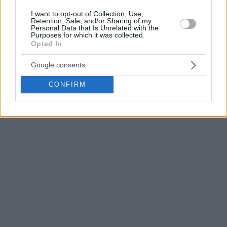
hasta el final de la temporada.
I want to opt-out of Collection, Use,
Retention, Sale, and/or Sharing of my
El técnico croata ha estado trabajando como asistente en el
Personal Data that Is Unrelated with the
Purposes for which it was collected.
Anadolu Efes
desde 2010.
Opted In
Google consents
CONFIRM