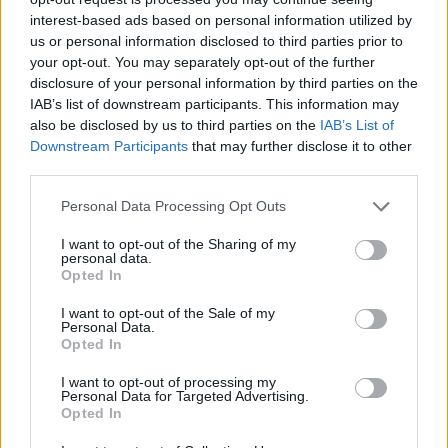
segundos asaltos
interest-based ads based on personal information utilized by
23/ABR/22 15:21
us or personal information disclosed to third parties prior to
your opt-out. You may separately opt-out of the further
El francés firmó un doble doble ante
disclosure of your personal information by third parties on the
el Maccabi y fue nombrado MVP de
IAB’s list of downstream participants. This information may
la segunda tongada de partidos...
also be disclosed by us to third parties on the
IAB’s List of
Downstream Participants
that may further disclose it to other
Pablo Laso: “Mi obligación como
third parties.
entrenador es hacerles ver que
aún no han hecho nada”
Please note that this website/app uses one or more Google
Personal Data Processing Opt Outs
services and may gather and store information including but
22/ABR/22 23:17
not limited to your visit or usage behaviour. You may click to
I want to opt-out of the Sharing of my
personal data.
El entrenador del Real Madrid no se quiso mostrar exultante
grant or deny consent to Google and its third-party tags to
Opted In
tras la paliza al Maccabi.
use your data for below specified purposes in below Google
consent section.
I want to opt-out of the Sale of my
Personal Data.
Este sí es el Real Madrid
Opted In
22/ABR/22 22:24
I want to opt-out of processing my
La mejor versión del equipo de Pablo
Personal Data for Targeted Advertising.
Opted In
Laso en mucho tiempo arrasó al
Maccabi. Los madridistas, único