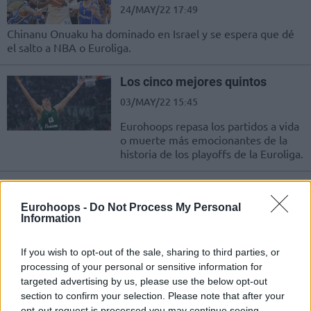
24/MAY/22 17:49
Chinanu Οnuaku ha dominado en Israel y se espera que dé
el salto a NBA o Euroliga.
Los cinco mejores quintos
03/MAY/22 15:45
Eurohoops repasa los partidos a vida
o muerte más emocionantes de la
historia de los playoffs de la Euroliga.
El Real Madrid barre al Maccabi
en su camino a la Final Four
Eurohoops -
Do Not Process My Personal
Information
26/ABR/22 22:09
El Real Madrid no permitió que el
If you wish to opt-out of the sale, sharing to third parties, or
Maccabi alargara la eliminatoria y se
processing of your personal or sensitive information for
apuntó el 3-0. Es el primer...
targeted advertising by us, please use the below opt-out
section to confirm your selection. Please note that after your
Vincent Poirier, el mejor de los
opt-out request is processed you may continue seeing