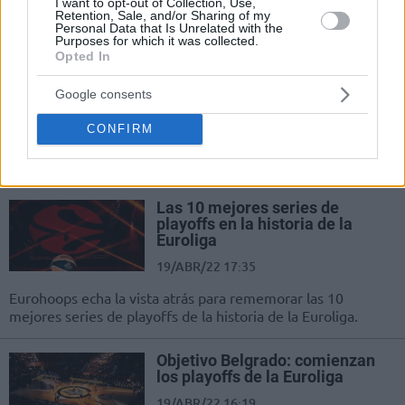
I want to opt-out of Collection, Use,
equipo con...
Retention, Sale, and/or Sharing of my
Personal Data that Is Unrelated with the
Purposes for which it was collected.
Pablo Laso: “No debemos pecar
Opted In
de conformismo”
Google consents
21/ABR/22 19:37
El Real Madrid tratará de seguir
CONFIRM
recuperando sensaciones en el 2º
partido de playoffs.
Las 10 mejores series de
playoffs en la historia de la
Euroliga
19/ABR/22 17:35
Eurohoops echa la vista atrás para rememorar las 10
mejores series de playoffs de la historia de la Euroliga.
Objetivo Belgrado: comienzan
los playoffs de la Euroliga
19/ABR/22 16:19