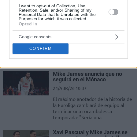
liga para Mike James, de 35 años,
I want to opt-out of Collection, Use,
complica la lucha del AS Monaco...
Retention, Sale, and/or Sharing of my
Personal Data that Is Unrelated with the
Purposes for which it was collected.
Olympiacos está a un paso de la
Opted In
Final Four
30/ABR/26 22:05
Google consents
Los de Bartzokas vencen
CONFIRM
cómodamente a Mónaco y Mike
James terminó expulsado
Mike James anuncia que no
seguirá en el Mónaco
24/ABR/26 10:37
El máximo anotador de la historia de
la Euroliga cambiará de equipo al
terminar una rocambolesca
temporada: "Sería una...
Xavi Pascual y Mike James se