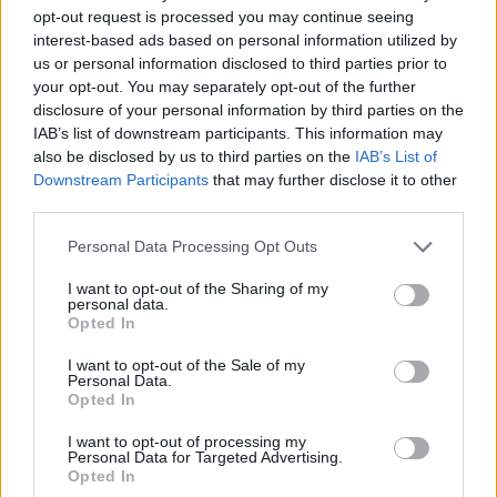
Mike James amenaza con no
opt-out request is processed you may continue seeing
jugar los playoffs contra el
interest-based ads based on personal information utilized by
Bourg
us or personal information disclosed to third parties prior to
26/MAY/26 20:08
your opt-out. You may separately opt-out of the further
disclosure of your personal information by third parties on the
La estrella del Mónaco no quiere viajar para jugar contra el
IAB’s list of downstream participants. This information may
Bourg en el segundo partido de los playoffs...
also be disclosed by us to third parties on the
IAB’s List of
Downstream Participants
that may further disclose it to other
Mike James apunta al Barça con
third parties.
o sin Xavi Pascual
Please note that this website/app uses one or more Google
Personal Data Processing Opt Outs
19/MAY/26 14:57
services and may gather and store information including but
La continuidad o salida del técnico de
not limited to your visit or usage behaviour. You may click to
I want to opt-out of the Sharing of my
personal data.
Gavà no alterará los planes del club
grant or deny consent to Google and its third-party tags to
Opted In
azulgrana, que se habría asegurado...
use your data for below specified purposes in below Google
consent section.
I want to opt-out of the Sale of my
Personal Data.
Mike James, suspendido tres
Opted In
partidos en la liga francesa
07/MAY/26 12:00
I want to opt-out of processing my
Personal Data for Targeted Advertising.
Una suspensión de tres partidos de
Opted In