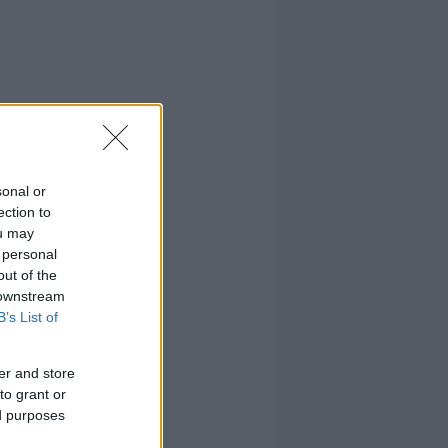
sonal or
ection to
ou may
 personal
out of the
 downstream
B’s List of
er and store
to grant or
ed purposes