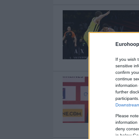
Eurohoop
If you wish 
sensitive in
confirm you
continue se
information 
further disc
participants
Downstream 
Please note
information 
deny consent
in below Go