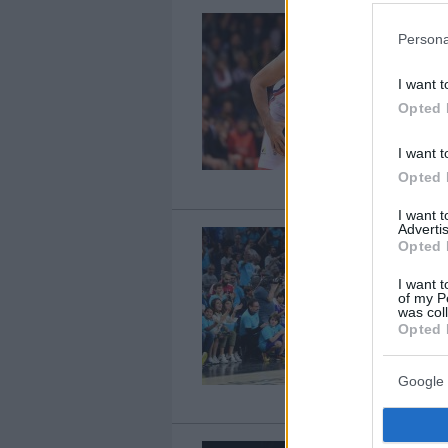
Persona
I want t
Opted 
I want t
Opted 
I want 
Advertis
Opted 
I want t
of my P
was col
Opted 
Google 