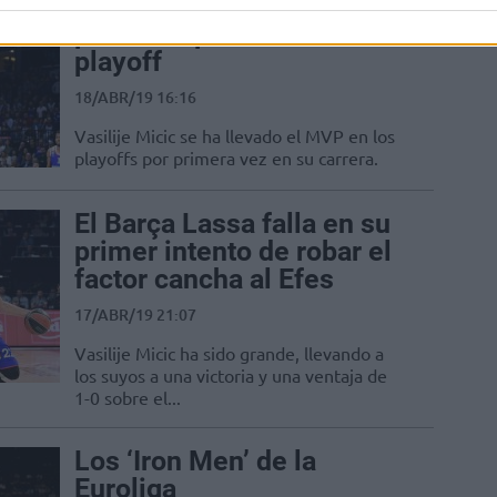
Vasilije Micic, MVP de los
primeros partidos del
playoff
18/ABR/19 16:16
Vasilije Micic se ha llevado el MVP en los
playoffs por primera vez en su carrera.
El Barça Lassa falla en su
primer intento de robar el
factor cancha al Efes
17/ABR/19 21:07
Vasilije Micic ha sido grande, llevando a
los suyos a una victoria y una ventaja de
1-0 sobre el...
Los ‘Iron Men’ de la
Euroliga