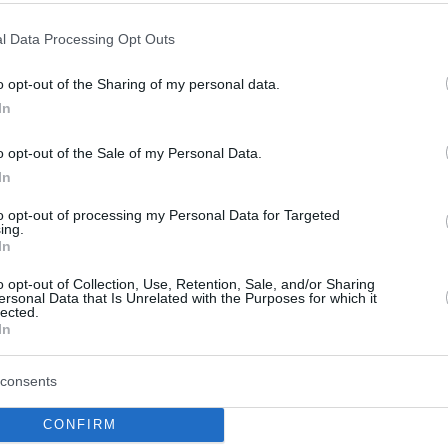
Vasilije Micic: “Si voy a la
l Data Processing Opt Outs
NBA, me gustaría dejar
huella”
o opt-out of the Sharing of my personal data.
10/MAY/19 12:05
In
El base serbio, uno de los jugadores más
o opt-out of the Sale of my Personal Data.
cotizados de Europa, habló con
In
Eurohoops sobre su futuro, la Final...
to opt-out of processing my Personal Data for Targeted
ing.
Vasilije Micic aparece
In
dos veces en el Top 3 del
5º partido
o opt-out of Collection, Use, Retention, Sale, and/or Sharing
ersonal Data that Is Unrelated with the Purposes for which it
lected.
02/MAY/19 15:29
In
El Anadolu Efes se convirtió en el último
equipo en llegar a la Final Four gracias a
consents
un gran...
CONFIRM