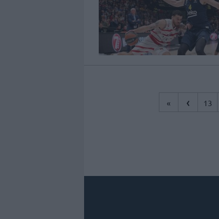
‹
«
13