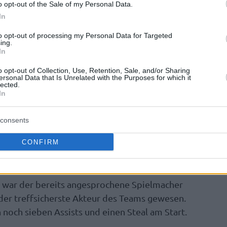
o opt-out of the Sale of my Personal Data.
In
Gäste aus der bayrischen Landeshauptstadt
d eine klasse Offensiv-Leistung. München
to opt-out of processing my Personal Data for Targeted
ing.
 verzeichnete selbst 25 Zähler. Die Geschichte
In
n die Hausherren sind mit 11 Sekunden auf der
o opt-out of Collection, Use, Retention, Sale, and/or Sharing
rangekommen.
ersonal Data that Is Unrelated with the Purposes for which it
lected.
In
fünfte Saisonsieg des Titelträger und die
r waren Paul Zipser, genauso wie Big-Man
consents
kten. Der deutsche Nationalspieler
CONFIRM
tag mit weiteren vier Rebounds, drei Assists
der Drei-Punkte-Linie.
g war der bereits angesprochene Spielmacher
der treffsicherste Akteur des Teams gewesen.
 noch sieben Assists und einen Steal am Start.