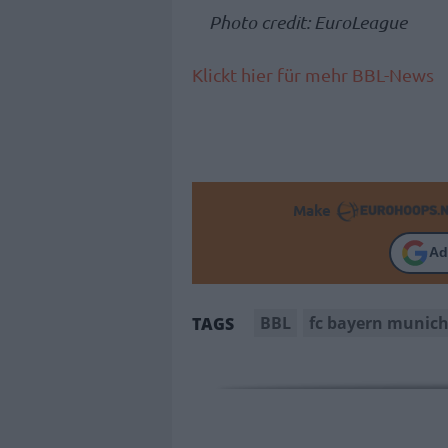
Photo credit: EuroLeague
Klickt hier für mehr BBL-News
Make
Ad
BBL
fc bayern munic
TAGS