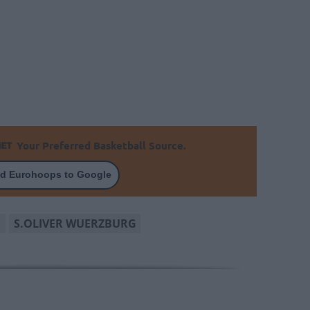
Your Preferred Basketball Source.
d Eurohoops to Google
h
S.OLIVER WUERZBURG