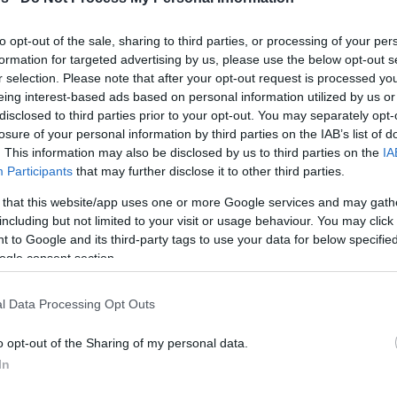
By Eurohoops
to opt-out of the sale, sharing to third parties, or processing of your per
team/
info@eurohoops.net
formation for targeted advertising by us, please use the below opt-out s
r selection. Please note that after your opt-out request is processed y
eing interest-based ads based on personal information utilized by us or
Nach der Niederlage in der
disclosed to third parties prior to your opt-out. You may separately opt-
EuroLeague-Niederlage gegen Khimki
losure of your personal information by third parties on the IAB’s list of
Moskau Region – stand nun wieder
. This information may also be disclosed by us to third parties on the
IA
Participants
that may further disclose it to other third parties.
das Tagesgeschäft für den Meister an
und am 5.BBL-Spieltag mühte sich der
 that this website/app uses one or more Google services and may gath
including but not limited to your visit or usage behaviour. You may click 
FC Bayern München zum 90:82
 to Google and its third-party tags to use your data for below specifi
Triumph in Würzburg.
ogle consent section.
e von Head Coach Dennis Wucherer eine
l Data Processing Opt Outs
 und führte zur Halbzeit mit 43:42. Bis dato
11 Punkte und auch vier Assists auf. Der
o opt-out of the Sharing of my personal data.
t aus der Kabine und schüttelte den Rost der
In