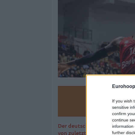
Eurohoop
Make
If you wish 
sensitive in
Ad
confirm you
continue se
Der deutsche Meister schlägt 
information 
von zuletzt vier sieglosen Spie
further disc