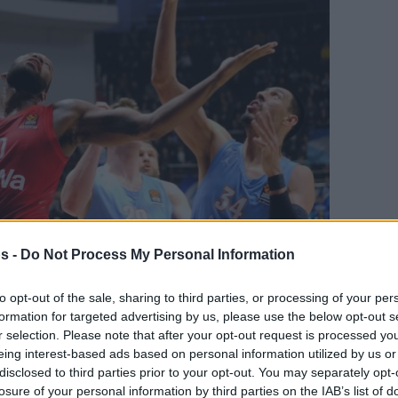
s -
Do Not Process My Personal Information
Your Preferred Basketball Source.
to opt-out of the sale, sharing to third parties, or processing of your per
formation for targeted advertising by us, please use the below opt-out s
d Eurohoops to Google
r selection. Please note that after your opt-out request is processed y
eing interest-based ads based on personal information utilized by us or
Zenit St.Petersburg und beendet die Serie
disclosed to third parties prior to your opt-out. You may separately opt-
len.
losure of your personal information by third parties on the IAB’s list of