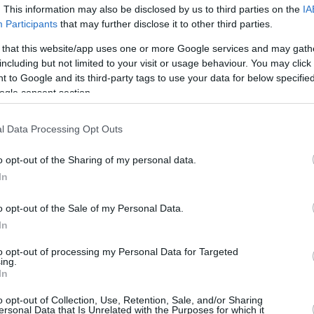
. This information may also be disclosed by us to third parties on the
IA
Participants
that may further disclose it to other third parties.
By Eurohoops
team/
info@eurohoops.net
 that this website/app uses one or more Google services and may gath
including but not limited to your visit or usage behaviour. You may click 
 to Google and its third-party tags to use your data for below specifi
Auf dem EuroLeague-Fahrplan stand
ogle consent section.
für den FC Bayern München in Runde
26 eine Reise nach Sankt Petersburg
l Data Processing Opt Outs
und der deutsche Meister konnte
seinen negativen Lauf von vier
o opt-out of the Sharing of my personal data.
sieglosen Spielen beenden. München
In
siegte mit 77:68 gegen Zenit und
o opt-out of the Sale of my Personal Data.
in der EuroLeague.
In
 Team von Head Coach Oliver Kostic ist
to opt-out of processing my Personal Data for Targeted
ing.
enn die Nummer 10 lieferte 26 Punkte
In
 damit der erfolgreichste Punkte-Sammler des
o opt-out of Collection, Use, Retention, Sale, and/or Sharing
en 28:43 Spielminuten noch zusätzliche acht
ersonal Data that Is Unrelated with the Purposes for which it