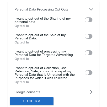
den Sport ausdehnen würde und beginnend mit den Xs und
Os und dem Übergang in die NBA, den europäischen
Please note that this website/app uses one or more Google
Personal Data Processing Opt Outs
services and may gather and store information including but
Einfluss in der Liga und seine Zukunft.
not limited to your visit or usage behaviour. You may click to
I want to opt-out of the Sharing of my
personal data.
grant or deny consent to Google and its third-party tags to
Es gab einige Themen waren und das ist nur der erste Teil
Opted In
use your data for below specified purposes in below Google
des Gesprächs gewesen – als Itoudis erklärte, wie er
consent section.
I want to opt-out of the Sale of my
versucht auf das „goldene Jahr“ mit
CSKA
Moskau zu
Personal Data.
antworten und bezog Stellung zu verschiedenen Themen –
Opted In
von der Führung in einem Basketball-Team, die Entwicklung
I want to opt-out of processing my
der europäischen Trainerstil, ein Gespräch mit Dusan Ivkovic
Personal Data for Targeted Advertising.
Opted In
zu diesem Thema, seine Jahre in
Panathinaikos
mit
Zeljko
Obradovic
und das Verhältnis der europäischen Trainer zur
I want to opt-out of Collection, Use,
NBA.
Retention, Sale, and/or Sharing of my
Personal Data that Is Unrelated with the
Purposes for which it was collected.
Opted In
Google consents
CONFIRM