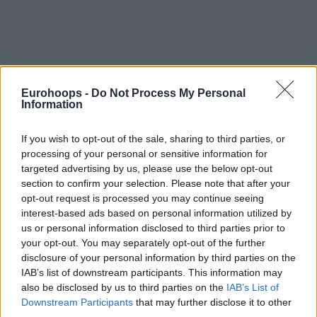
Eurohoops -
Do Not Process My Personal
Information
By Nikos Varlas/
varlas@eurohoops.net
If you wish to opt-out of the sale, sharing to third parties, or
processing of your personal or sensitive information for
Erst vor zwei Wochen, als das Coronavirus nur in China und
targeted advertising by us, please use the below opt-out
Italien ein Thema war, traf sich Eurohoops in Athen mit
section to confirm your selection. Please note that after your
Trainer Dimitris Itoudis. Der zweifache EuroLeague-
opt-out request is processed you may continue seeing
Champion als Cheftrainer und der wohl der erfolgreichste
interest-based ads based on personal information utilized by
Assistent der modernen EuroLeague als Stellvertreter von
us or personal information disclosed to third parties prior to
Zeljko Obradovic
mit
Panathinaikos
braucht keine weitere
your opt-out. You may separately opt-out of the further
disclosure of your personal information by third parties on the
Einführung.
IAB’s list of downstream participants. This information may
also be disclosed by us to third parties on the
IAB’s List of
Was jedoch niemand erwartet hatte, war – dass ein
Downstream Participants
that may further disclose it to other
Interview mit ihm sich auf ein 40-minütiges Gespräch über
third parties.