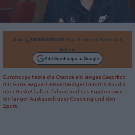
Make
Your Preferred Basketball
Source.
Add Eurohoops to Google
Eurohoops hatte die Chance ein langes Gespräch
mit EuroLeague-Titelverteidiger Dimitris Itoudis
über Basketball zu führen und das Ergebnis war
ein langer Austausch über Coaching und den
Sport.