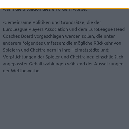
Wettbewerbssysteme, die nur aktiviert werden könnten,
wenn die Situation dies erfordern würde.
-Gemeinsame Politiken und Grundsätze, die der
EuroLeague Players Association und dem EuroLeague Head
Coaches Board vorgeschlagen werden sollen, die unter
anderem folgendes umfassen: die mögliche Rückkehr von
Spielern und Cheftrainern in ihre Heimatstädte und;
Verpflichtungen der Spieler und Cheftrainer, einschließlich
angepasster Gehaltszahlungen während der Aussetzungen
der Wettbewerbe.