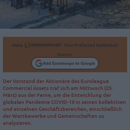
Make
Your Preferred Basketball
Source.
Add Eurohoops to Google
Der Vorstand der Aktionäre des Euroleague
Commercial Assets traf sich am Mittwoch (25.
März) aus der Ferne, um die Entwicklung der
globalen Pandemie COVID-19 in seinen kollektiven
und einzelnen Geschäftsbereichen, einschließlich
der Wettbewerbe und Gemeinschaften zu
analysieren.