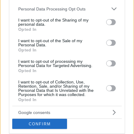
Please note that this website/app uses one or more Google
Personal Data Processing Opt Outs
services and may gather and store information including but
not limited to your visit or usage behaviour. You may click to
I want to opt-out of the Sharing of my
personal data.
grant or deny consent to Google and its third-party tags to
Opted In
use your data for below specified purposes in below Google
consent section.
I want to opt-out of the Sale of my
Personal Data.
Opted In
-Priorisierung des Abschlusses der Turkish Airlines
I want to opt-out of processing my
EuroLeague Saison 2019-20 mit seinem bestehenden
Personal Data for Targeted Advertising.
Opted In
Format, was bedeutet, dass die verbleibende reguläre
Saison, Playoffs und Final Four Phasen spielen. Dies würde
I want to opt-out of Collection, Use,
höchstwahrscheinlich bedeuten, dass die sende zeitüber die
Retention, Sale, and/or Sharing of my
Personal Data that Is Unrelated with the
ursprünglich geplanten Mai-Termine hinaus endet, wobei
Purposes for which it was collected.
Opted In
die Spielhäufigkeit bei Bedarf möglicherweise verdichtet
wird. Die gleiche Priorität wird für die EuroCup-Saison 2019-
Google consents
20 7DAYS gelten.
CONFIRM
-Fortsetzung der Analyse potenzieller alternativer