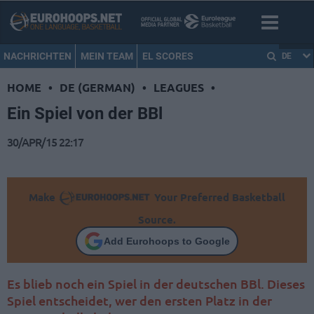
NACHRICHTEN
MEIN TEAM
EL SCORES
DE
HOME
•
DE (GERMAN)
•
LEAGUES
•
Ein Spiel von der BBl
30/APR/15 22:17
Make
Your Preferred Basketball
Source.
Add Eurohoops to Google
Es blieb noch ein Spiel in der deutschen BBl. Dieses
Spiel entscheidet, wer den ersten Platz in der