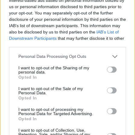
interest-based ads based on personal information utilized by
us or personal information disclosed to third parties prior to
your opt-out. You may separately opt-out of the further
disclosure of your personal information by third parties on the
IAB’s list of downstream participants. This information may
also be disclosed by us to third parties on the
IAB’s List of
Downstream Participants
that may further disclose it to other
third parties.
81
–
MPH R. Ludwigsburg
Please note that this website/app uses one or more Google
85
Personal Data Processing Opt Outs
services and may gather and store information including but
not limited to your visit or usage behaviour. You may click to
I want to opt-out of the Sharing of my
personal data.
grant or deny consent to Google and its third-party tags to
Opted In
use your data for below specified purposes in below Google
consent section.
I want to opt-out of the Sale of my
Personal Data.
Opted In
I want to opt-out of processing my
Personal Data for Targeted Advertising.
Opted In
I want to opt-out of Collection, Use,
Retention, Sale, and/or Sharing of my