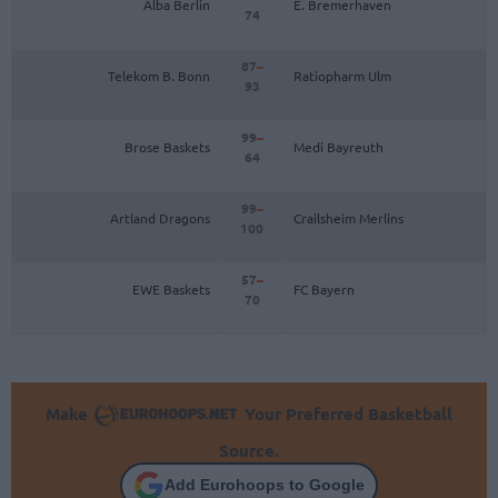
Alba Berlin
E. Bremerhaven
74
87
–
Telekom B. Bonn
Ratiopharm Ulm
93
99
–
Brose Baskets
Medi Bayreuth
64
99
–
Artland Dragons
Crailsheim Merlins
100
57
–
EWE Baskets
FC Bayern
70
Make
Your Preferred Basketball
Source.
Add Eurohoops to Google