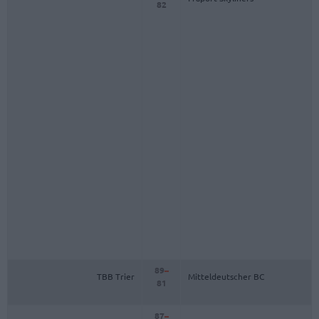
82
89
–
TBB Trier
Mitteldeutscher BC
81
87
–