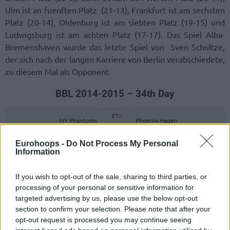
Ulm ist an fuenften Platz (21-13), Frankfurt ist am sechsten
Platz (20-14), Oldenburg ist am siebten Platz (19-15) und
Ludwigsburg ist am achten Platz (17-17). Das Spiel Alba-
Bremenshaven wurde das letzte Spiel von Sven Schultze,
der sich nach der langen Karriere von Berlin verabschiedete,
zu diesem Mal als Opponent.
BBL 2014-2015 – 34th Day
87
–
NY Phantoms
Phoenix Hagen
66
Eurohoops -
Do Not Process My Personal
Gottingen
Information
If you wish to opt-out of the sale, sharing to third parties, or
processing of your personal or sensitive information for
targeted advertising by us, please use the below opt-out
section to confirm your selection. Please note that after your
opt-out request is processed you may continue seeing