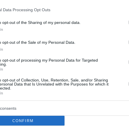
h hier die Quarantäne. Hier bin ich, also fühlt
l Data Processing Opt Outs
ation hier helfen zu können.“
o opt-out of the Sharing of my personal data.
s Reaktion auf die Coronavirus-Pandemie
In
Land Italien gehörte zu den ersten Teilen
o opt-out of the Sale of my Personal Data.
VID-19-Verbreitung betroffen waren und
In
 die am stärksten betroffen sind.
to opt-out of processing my Personal Data for Targeted
ing.
vor sich geht und was meine Familie sowohl
In
n durchgemacht hat, wenn ich helfen kann,
o opt-out of Collection, Use, Retention, Sale, and/or Sharing
üh in Italien hatten, zu mildern oder zumindest
ersonal Data that Is Unrelated with the Purposes for which it
lected.
 hier in OKC und den Staaten im Allgemeinen
In
te er hinzu.
consents
esetzt worden ist und er selbst in Oklahoma
llinari
über die Möglichkeit, dass Spiele
CONFIRM
s der Öffentlichkeit gespielt werden
.