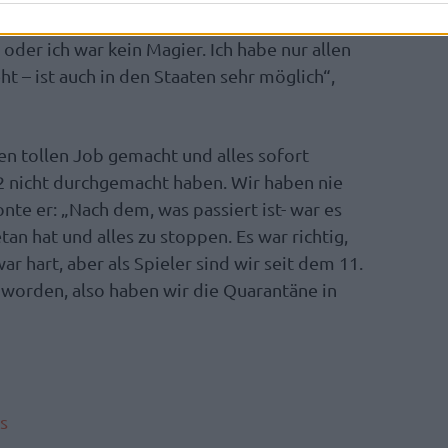
 oder ich war kein Magier. Ich habe nur allen
eht – ist auch in den Staaten sehr möglich“,
en tollen Job gemacht und alles sofort
 2 nicht durchgemacht haben. Wir haben nie
nte er: „Nach dem, was passiert ist- war es
getan hat und alles zu stoppen. Es war richtig,
 war hart, aber als Spieler sind wir seit dem 11.
 worden, also haben wir die Quarantäne in
s