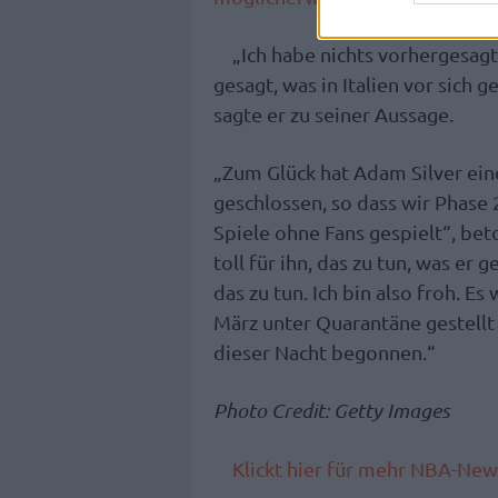
„Ich habe nichts vorhergesagt
gesagt, was in Italien vor sich g
sagte er zu seiner Aussage.
„Zum Glück hat Adam Silver ein
geschlossen, so dass wir Phase
Spiele ohne Fans gespielt“, beto
toll für ihn, das zu tun, was er 
das zu tun. Ich bin also froh. Es
März unter Quarantäne gestellt
dieser Nacht begonnen.“
Photo Credit: Getty Images
Klickt hier für mehr NBA-New