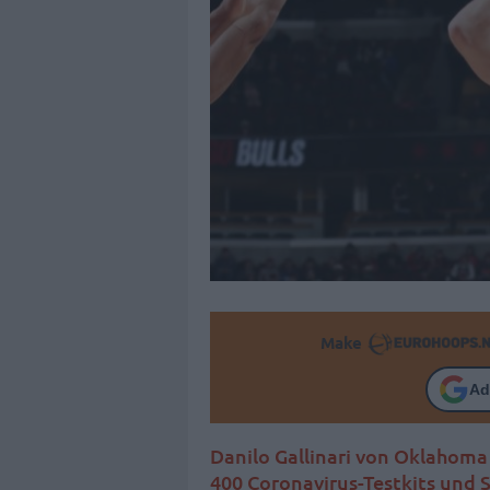
Make
Ad
Danilo Gallinari von Oklahoma 
400 Coronavirus-Testkits und