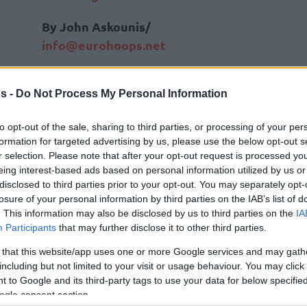
By John Askounis/
info@eurohoops.net
sprach mit ESPN
Danilo Gallinari
s -
Do Not Process My Personal Information
über seine Verbindung mit dem
Oklahoma City-County Health
to opt-out of the sale, sharing to third parties, or processing of your per
Department, um 400 Coronavirus-
formation for targeted advertising by us, please use the below opt-out s
Testkits und Schutzausrüstungen
r selection. Please note that after your opt-out request is processed y
eing interest-based ads based on personal information utilized by us or
einschließlich Gesichtsschutz,
disclosed to third parties prior to your opt-out. You may separately opt-
Handschuhe, Kleider und N95-Masken
losure of your personal information by third parties on the IAB’s list of
. This information may also be disclosed by us to third parties on the
IA
Participants
that may further disclose it to other third parties.
nd die Menschen in meiner Position, wenn wir
 that this website/app uses one or more Google services and may gath
ann, ist es etwas, wo ich das Gefühl habe,
including but not limited to your visit or usage behaviour. You may click 
 to Google and its third-party tags to use your data for below specifi
muss es tun“, betonte er: „Es war großartig
ogle consent section.
zusammenzuarbeiten und dies einrichten zu