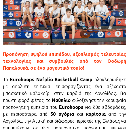
Προπόνηση υψηλού επιπέδου, εξοπλισμός τελευταίας
τεχνολογίας και συμβουλές από τον Θοδωρή
Παπαλουκά, σε ένα μαγευτικό τοπίο!
Το
Eurohoops Nafplio Basketball Camp
ολοκληρώθηκε
με απόλυτη επιτυχία, επισφραγίζοντας ένα αξέχαστο
μπασκετικό καλοκαίρι στην καρδιά της Αργολίδας. Για
πρώτη φορά φέτος, το
Ναύπλιο
φιλοξένησε την κορυφαία
προπονητική εμπειρία του
Eurohoops
για δύο εβδομάδες,
με περισσότερα από
50 αγόρια
και
κορίτσια
από την
Αργολίδα, την Αττική και διάφορες περιοχές της Ελλάδας να
συμμετέχουν σε ένα προπονητικό πρόγραμμα υψηλού