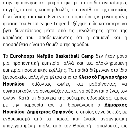
στην προπόνηση και μοιράστηκε με τα παιδιά ανεκτίμητες
στιγμές, ιστορίες και συμβουλές. «Το αντίθετο της επιτυχίας
δεν είναι η αποτυχία. Είναι να τα παρατήσεις.» η αγαπημένη
φράση του EuroLeague Legend εξήγησε πώς κατάφερε να
βγει δυνατότερος μέσα από τις μεγαλύτερες ήττες της
καριέρας του, αποδεικνύοντας ότι η επιμονή και η
προσπάθεια είναι το θεμέλιο της προόδου.
Το
Eurohoops Nafplio Basketball Camp
δεν ήταν μόνο
μια προπονητική εμπειρία, αλλά και μια ολοκληρωμένη
εμπειρία προσωπικής εξέλιξης. Τα παιδιά διέμειναν στο ίδιο
ξενοδοχείο, μόλις λίγα μέτρα από το
Κλειστό Γυμναστήριο
Ναυπλίου
, χτίζοντας φιλίες και μαθαίνοντας να
συγκατοικούν, να συνεργάζονται και να σέβονται ο ένας τον
άλλον. Κατά τη διάρκεια της δεύτερης εβδομάδας, τίμησε
με την παρουσία του τη διοργάνωση ο
Δήμαρχος
Ναυπλίου
,
Δημήτριος Ορφανός
, ο οποίος έγινε δεκτός με
ενθουσιασμό από τα παιδιά και έλαβε αναμνηστική
υπογεγραμμένη μπάλα από τον Θοδωρή Παπαλουκά, ως