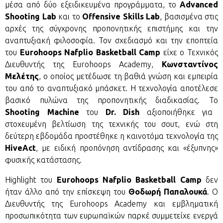
μέσα από δύο εξειδικευμένα προγράμματα, το
Advanced
Shooting Lab
και το
Offensive Skills Lab
,
βασισμένα στις
αρχές της σύγχρονης προπονητικής επιστήμης και την
αναπτυξιακή φιλοσοφία. Τον σχεδιασμό και την εποπτεία
του
Eurohoops Nafplio Basketball Camp
είχε ο Τεχνικός
Διευθυντής της Eurohoops Academy,
Κωνσταντίνος
Μελέτης
, ο οποίος μετέδωσε τη βαθιά γνώση και εμπειρία
του από το αναπτυξιακό μπάσκετ. Η τεχνολογία αποτέλεσε
βασικό πυλώνα της προπονητικής διαδικασίας. Το
Shooting Machine
του
Dr. Dish
αξιοποιήθηκε για
στοχευμένη βελτίωση της τεχνικής του σουτ, ενώ στη
δεύτερη εβδομάδα προστέθηκε η καινοτόμα τεχνολογία της
HiveAct
, με ειδική προπόνηση αντίδρασης και «έξυπνης»
φυσικής κατάστασης.
Highlight του
Eurohoops Nafplio Basketball Camp
δεν
ήταν άλλο από την επίσκεψη του
Θοδωρή Παπαλουκά
. Ο
Διευθυντής της Eurohoops Academy και εμβληματική
προσωπικότητα των ευρωπαϊκών παρκέ συμμετείχε ενεργά