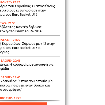
BASKET
- 22:57
νάρια του Σαρούνας: Ο Ντανιέλιους
κεβίτσιους εντυπωσίασε στην
έρα του EuroBasket U16
NEWS
- 21:55
όβλεπτος Καντέρ δήλωσε
τοχή στο Draft του WNBA!
BASKET
- 21:20
ή Κορασίδων: Σάρωσε με +42 στην
έρα του EuroBasket U16 Β’
ορίας
LEAGUE
- 20:48
ίγκα: Η κορυφαία μεταγραφή για
ομάδα
LEAGUE
- 19:46
ακόπουλος: “Όταν σου πετούν μία
πέτρα, παίρνεις έναν βράχο και
καταστρέφεις”
UROCUP
- 19:28
: Άχαστος με 23 σερί τρίποντα στην