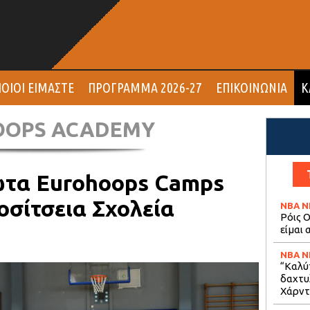
ΟΙΟΙ ΕΙΜΑΣΤΕ
ΠΡΟΓΡΑΜΜΑ 2026-27
ΕΠΙΚΟΙΝΩΝΙΑ
Κ
OOPS ACADEMY
ώτα Eurohoops Camps
οσίτσεια Σχολεία
NBA 
Ρόις Ο
είμαι
NBA 
“Καλύ
δαχτυ
Χάρντ