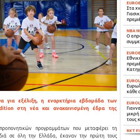
EURO
Στα χ
Γιασι
πρεμι
NBA 
O απρ
συμμε
EURO
Εθνικ
πρεμι
Κατηγ
EURO
Ευρωλ
κάθε 
ψα για εξέλιξη, η εναρκτήρια εβδομάδα των
EURO
ition στη νέα και ανακαινισμένη έδρα της
Γιανν
μικρή 
τους 
προπονητικών προγραμμάτων που μεταφέρει τη
BKT E
διά σε όλη την Ελλάδα, έκαναν την πρώτη τους
Οσμάν