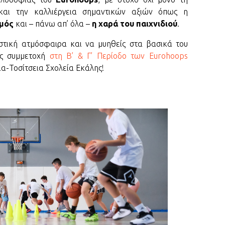
μετά 
και την καλλιέργεια σημαντικών αξιών όπως η
μός
και – πάνω απ’ όλα –
η χαρά του παιχνιδιού
.
VTB
- 
Επίση
Λοκομ
στική ατμόσφαιρα και να μυηθείς στα βασικά του
ις συμμετοχή
στη Β’ & Γ’ Περίοδο των Eurohoops
ACB
- 
α-Τοσίτσεια Σχολεία Εκάλης!
Έκανε
βασιλ
EURO
Θανάσ
Παίδων
χρυσό
FIBA 
Ουκραν
προεπ
EURO
Ο Κίν
που το
ξεκίν