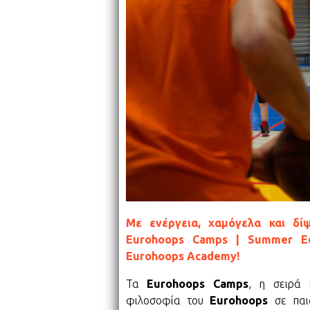
Με ενέργεια, χαμόγελα και δί
Eurohoops Camps | Summer Ed
Eurohoops Academy!
Τα
Eurohoops Camps
, η σειρά 
φιλοσοφία του
Eurohoops
σε παι