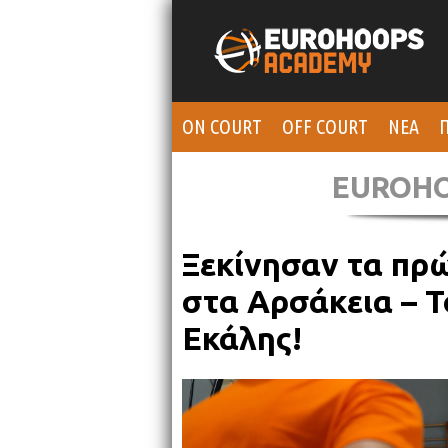
ON COURT
OFF COURT
ΝΕΑ
Π
EUROH
Ξεκίνησαν τα πρ
στα Αρσάκεια – Τ
Εκάλης!