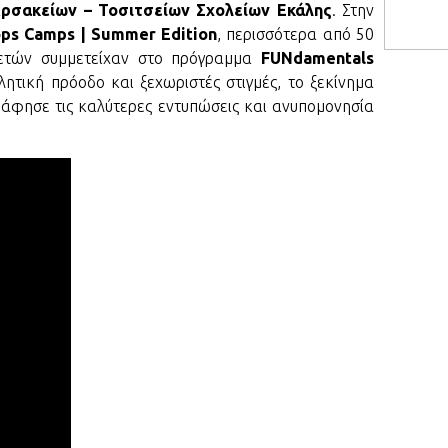
προπό
ρσακείων – Τοσιτσείων Σχολείων Εκάλης
. Στην
ps Camps | Summer Edition
, περισσότερα από 50
EURO
2 ετών συμμετείχαν στο πρόγραμμα
FUNdamentals
Σπανο
τον γ
ητική πρόοδο και ξεχωριστές στιγμές, το ξεκίνημα
άφησε τις καλύτερες εντυπώσεις και ανυπομονησία
EURO
Κίναν
Ζαλγκ
EURO
Εθνικ
την Ι
Ευρω
NBA 
Ο Ντέ
εκτός
EURO
Βαλέν
έδωσε
EURO
Φρανσ