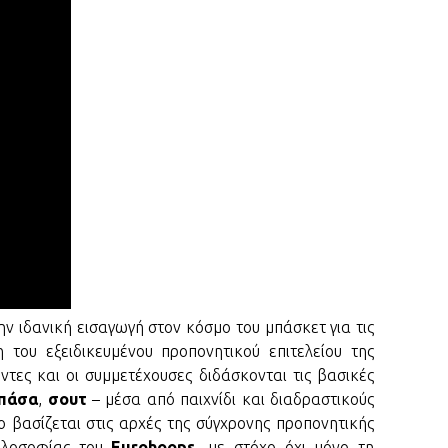
“Υπάρ
BKT E
Μοκόκ
ανυπό
NBA 
Νέα μ
Φέρετ
εταιρ
STOIX
ΣΕΦ: 
αναβά
ακύρω
EURO
Ο Ντό
“καυτό
ην ιδανική εισαγωγή στον κόσμο του μπάσκετ για τις
 του εξειδικευμένου προπονητικού επιτελείου της
EURO
Η ιστο
οντες και οι συμμετέχουσες διδάσκονται τις βασικές
Κώστα
πάσα
,
σουτ
– μέσα από παιχνίδι και διαδραστικούς
 βασίζεται στις αρχές της σύγχρονης προπονητικής
STOIX
Καρδί
φιλοσοφίας του
Eurohoops
, με στόχο όχι μόνο τη