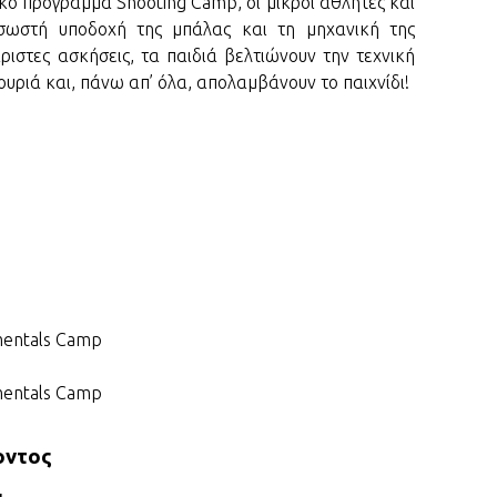
ό πρόγραμμα Shooting Camp, οι μικροί αθλητές και
STOIX
ΠΑΟΚ:
 σωστή υποδοχή της μπάλας και τη μηχανική της
με το
ιστες ασκήσεις, τα παιδιά βελτιώνουν την τεχνική
ουριά και, πάνω απ’ όλα, απολαμβάνουν το παιχνίδι!
EURO
Σεκού
για ά
ανταγ
EURO
Ντουμ
του Eu
δάνει
mentals Camp
mentals Camp
οντος