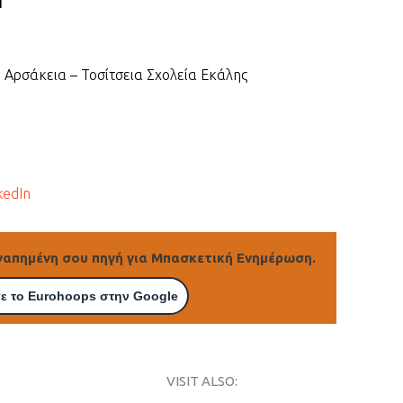
Ι
 Αρσάκεια – Τοσίτσεια Σχολεία Εκάλης
kedIn
γαπημένη σου πηγή για Μπασκετική Ενημέρωση.
ε το Eurohoops στην Google
VISIT ALSO: