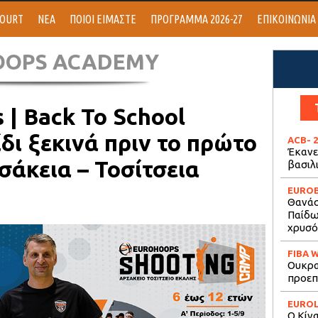
COURT
ΝΕΑ
ΠΟΙΟΙ ΕΙΜΑΣΤΕ
ΠΡΟΓΡΑΜΜΑ 2026-27
ΕΠΙΚΟΙΝΩΝΙΑ
OOPS ACADEMY
| Back To School
ίδι ξεκινά πριν το πρώτο
ACB
- 
Έκανε
σάκεια – Τοσίτσεια
βασιλ
EURO
Θανάσ
Παίδων
χρυσό
FIBA 
Ουκραν
προεπ
EURO
Ο Κίν