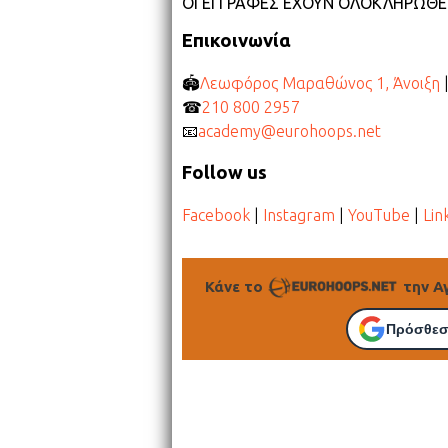
ΟΙ ΕΓΓΡΑΦΕΣ ΕΧΟΥΝ ΟΛΟΚΛΗΡΩΘΕ
Επικοινωνία
🏟
Λεωφόρος Μαραθώνος 1, Άνοιξη
|
☎
210 800 2957
📧
academy@eurohoops.net
Follow us
Facebook
|
Instagram
|
YouTube
|
Lin
Κάνε το
την Α
Πρόσθεσ