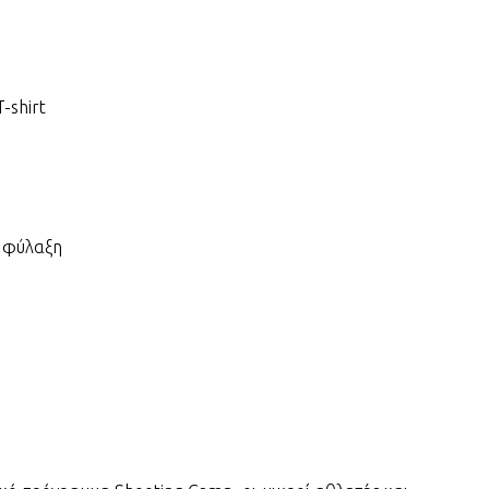
EURO
Ντάβι
εθνικ
EURO
Βεζέν
-shirt
δίδυμ
EURO
Ευρωλί
ιστορι
EURO
ή φύλαξη
ΟΛΗ… 
τους 
Γιαμπ
EURO
Μακάμ
το NB
EURO
Αταμά
σπάσι