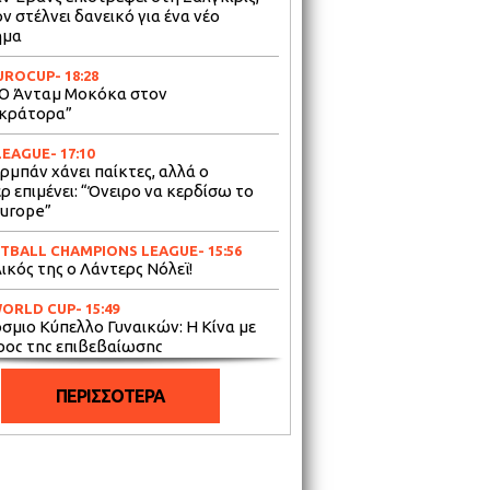
ν στέλνει δανεικό για ένα νέο
ημα
UROCUP
- 18:28
 Ο Άνταμ Μοκόκα στον
κράτορα”
LEAGUE
- 17:10
ρμπάν χάνει παίκτες, αλλά ο
ρ επιμένει: “Όνειρο να κερδίσω το
urope”
TBALL CHAMPIONS LEAGUE
- 15:56
ικός της ο Λάντερς Νόλεϊ!
WORLD CUP
- 15:49
σμιο Κύπελλο Γυναικών: Η Κίνα με
ρος της επιβεβαίωσης
WORLD CUP
- 15:07
ΠΕΡΙΣΣΟΤΕΡΑ
: Με Γιόκιτς & Μιλουτίνοφ στο
θυρο” του Αυγούστου
IMAN GBL
- 14:31
τέρι: Υπέγραψε τον Πολ Σκραγκς