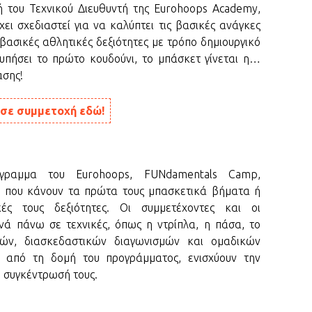
του Τεχνικού Διευθυντή της Eurohoops Academy,
STOIX
έχει σχεδιαστεί για να καλύπτει τις βασικές ανάγκες
Βίκος
 βασικές αθλητικές δεξιότητες με τρόπο δημιουργικό
Φρίμα
τυπήσει το πρώτο κουδούνι, το μπάσκετ γίνεται η…
EURO
ασης!
Μακάμ
Μπέικ
σε συμμετοχή εδώ!
EURO
Ντουμ
Σενγκ
EURO
γραμμα του Eurohoops, FUNdamentals Camp,
Μίλερ
ια που κάνουν τα πρώτα τους μπασκετικά βήματα ή
πολλά
ές τους δεξιότητες. Οι συμμετέχοντες και οι
NBA 
νά πάνω σε τεχνικές, όπως η ντρίπλα, η πάσα, το
Το αντ
ιών, διασκεδαστικών διαγωνισμών και ομαδικών
οι δρ
 από τη δομή του προγράμματος, ενισχύουν την
NBA 
η συγκέντρωσή τους.
Λόνι 
λογαρ