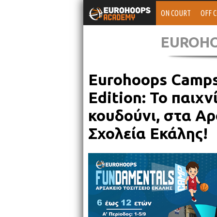
ON COURT
OFF 
EUROH
Eurohoops Camps 
Edition: Το παιχν
κουδούνι, στα Αρ
Σχολεία Εκάλης!