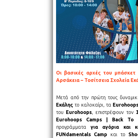
Οι βασικές αρχές του μπάσκετ 
Αρσάκεια – Τοσίτσεια Σχολεία Εκ
Μετά από την πρώτη τους δυναμι
Εκάλης
το καλοκαίρι, τα
Eurohoop
του
Eurohoops
, επιστρέφουν τον
Eurohoops Camps | Back To S
προγράμματα
για αγόρια και κ
FUNdamentals Camp
και το
Sho