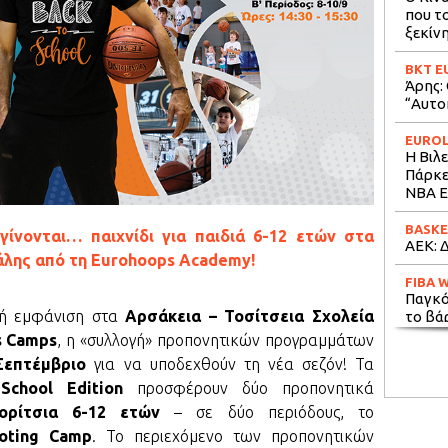
που το
ξεκίν
BKT E
Άρης:
“Αυτο
EURO
Η Βιλε
Πάρκε
ΝΒΑ E
BASKE
γίνονται… παιχνίδι για παιδιά 6-12 ετών στα
ΑΕΚ: Δ
άλης από τη Eurohoops Academy!
FIBA 
Παγκό
κή εμφάνιση στα
Αρσάκεια – Τοσίτσεια Σχολεία
το βά
s Camps
, η «συλλογή» προπονητικών προγραμμάτων
FIBA 
Σεπτέμβριο
για να υποδεχθούν τη νέα σεζόν! Τα
Σερβία
chool Edition
προσφέρουν δύο προπονητικά
“παρά
ορίτσια 6-12 ετών
– σε δύο περιόδους, το
STOIX
oting Camp
. Το περιεχόμενο των προπονητικών
Περισ