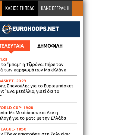
ΚΛΕΙΣΕ ΓΗΠΕΔΟ
ΚΑΝΕ ΕΓΓΡΑΦΗ
ΤΕΛΕΥΤΑΙΑ
ΔΗΜΟΦΙΛΗ
21:08
 το “μπαμ” η Τζιρόνα: Πήρε τον
ιά των καρφωμάτων ΜακΚλάγκ
BASKET
- 20:29
ης Σπανούλης για το Ευρωμπάσκετ
: “Ένα μετάλλιο, γιατί όχι το
”
WORLD CUP
- 19:28
ία: Με Μιχάιλιουκ και Λεν η
ιλογή για το ματς με την Ελλάδα
LEAGUE
- 18:50
αν Έβανς επιστρέφει στη Ζαλγκίρις,