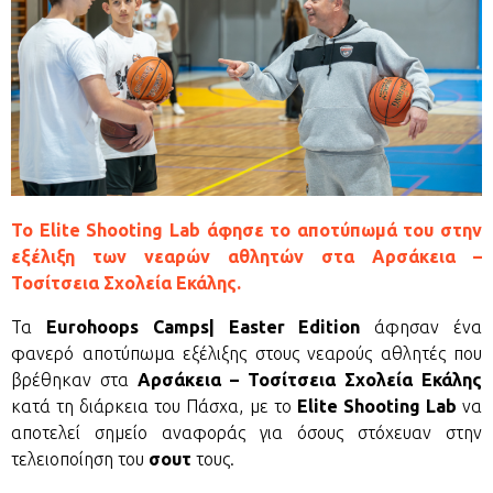
Το Elite Shooting Lab άφησε το αποτύπωμά του στην
εξέλιξη των νεαρών αθλητών στα Αρσάκεια –
Τοσίτσεια Σχολεία Εκάλης.
Τα
Eurohoops Camps| Easter Edition
άφησαν ένα
φανερό αποτύπωμα εξέλιξης στους νεαρούς αθλητές που
βρέθηκαν στα
Αρσάκεια – Τοσίτσεια Σχολεία Εκάλης
κατά τη διάρκεια του Πάσχα, με το
Elite Shooting Lab
να
αποτελεί σημείο αναφοράς για όσους στόχευαν στην
τελειοποίηση του
σουτ
τους.