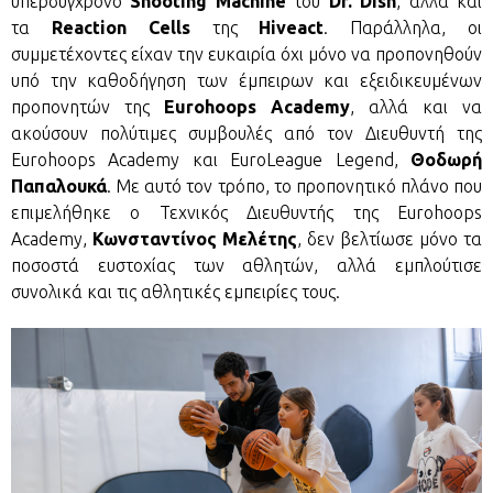
υπερσύγχρονο
Shooting Machine
του
Dr. Dish
, αλλά και
τα
Reaction Cells
της
Hiveact
. Παράλληλα, οι
συμμετέχοντες είχαν την ευκαιρία όχι μόνο να προπονηθούν
υπό την καθοδήγηση των έμπειρων και εξειδικευμένων
προπονητών της
Eurohoops Academy
, αλλά και να
ακούσουν πολύτιμες συμβουλές από τον Διευθυντή της
Eurohoops Academy και EuroLeague Legend,
Θοδωρή
Παπαλουκά
. Με αυτό τον τρόπο, το προπονητικό πλάνο που
επιμελήθηκε ο Τεχνικός Διευθυντής της Eurohoops
Academy,
Κωνσταντίνος Μελέτης
, δεν βελτίωσε μόνο τα
ποσοστά ευστοχίας των αθλητών, αλλά εμπλούτισε
συνολικά και τις αθλητικές εμπειρίες τους.