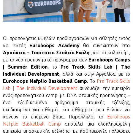
Οι προπονήσεις υψηλών προδιαγραφών για αθλητές εντός
και εκτός
Eurohoops Academy
θα συνεχιστούν στα
Αρσάκεια – Τοσίτσεια Σχολεία Εκάλη
ς και το καλοκαίρι,
με το νέο προπονητικό πρόγραμμα των
Eurohoops Camps
| Summer Edition
, το
Pro Track Skills Lab | The
Individual Development
, αλλά και στην Αργολίδα με το
Eurohoops Nafplio Basketball Camp
. Το
Pro Track Skills
Lab | The Individual Development
συνδυάζει την εμπειρία
ενός προπονητικού camp με DNA ατομικής προπόνησης –
ένα εξειδικευμένο πρόγραμμα ατομικής εξέλιξης,
σχεδιασμένο για αθλητές και αθλήτριες που θέλουν να
κάνουν το επόμενο βήμα. Παράλληλα, το
Eurohoops
Nafplio Basketball Camp
αποτελεί μια ολοκληρωμένη
εμπειρία μπασκετικής εξέλιξης, με καθημερινές πολύωρες