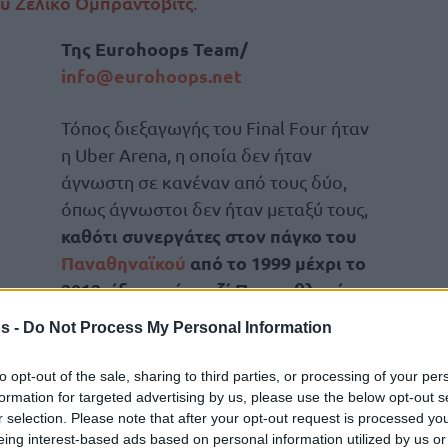
υ Ζέλικο Ομπράντοβιτς.
Της Eurohoops Team/
info@eurohoops.net
Τόπος διεξαγωγής του Final Four ήταν
η Uber Arena, η οποία δεν ήταν
άγνωστη σε κανέναν από τους δύο,
όπως άγνωστοι δεν ήταν μεταξύ τους,
καθότι συνεργάτες στον πάγκο του
Παναθηναϊκού
από το 1999 μέχρι το
2012
έξι φορές μαζί Πρωταθλητές
,
τη μία στο ίδιο γήπεδο στο
 2009, 2011) και
s -
Do Not Process My Personal Information
to opt-out of the sale, sharing to third parties, or processing of your per
ποελ Τελ Αβίβ (2024-σήμερα) ανέσυρε από τη
formation for targeted advertising by us, please use the below opt-out s
r selection. Please note that after your opt-out request is processed y
Final Four Stories by Stoiximan
στις
τον
eing interest-based ads based on personal information utilized by us or