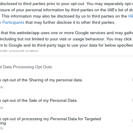
-21 (32-53 στο
ck της
Φενέρμπαχτσε
από το
disclosed to third parties prior to your opt-out. You may separately opt-
′)
λυτρωτικό όσο κι εξιλεωτικό
και το
losure of your personal information by third parties on the IAB’s list of
εδόν στην εκπνοή της κανονικής διάρκειας
. This information may also be disclosed by us to third parties on the
IA
Participants
that may further disclose it to other third parties.
 that this website/app uses one or more Google services and may gath
.)
έβδομη από τις οχτώ κατακτήσεις
including but not limited to your visit or usage behaviour. You may click 
για την
 to Google and its third-party tags to use your data for below specifi
 της ρωσικής ομάδας
(1961, 1963, 1969, 1971,
ogle consent section.
τη από τις δύο στην καριέρα του ως head
19).
l Data Processing Opt Outs
ις μανάδες των παικτών να τους εύχονται
o opt-out of the Sharing of my personal data.
ό το τζάμπολ.
In
o opt-out of the Sale of my Personal Data.
In
to opt-out of processing my Personal Data for Targeted
ing.
In