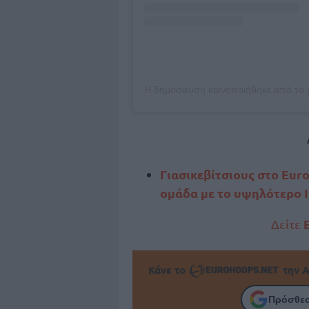
Γιασικεβίτσιους στο Eur
ομάδα με το υψηλότερο I
Δείτε
Κάνε το
την Α
Πρόσθεσ