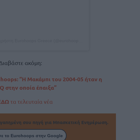
Η δημοσίευση κοινοποιήθηκε από το χρήστη Eurohoops Greece (@eurohoops_greece)
Διαβάστε ακόμη:
ohoops: “Η Μακάμπι του 2004-05 ήταν η
Q στην οποία έπαιξα”
ΕΔΩ
τα τελευταία νέα
γαπημένη σου πηγή για Μπασκετική Ενημέρωση.
ε το Eurohoops στην Google