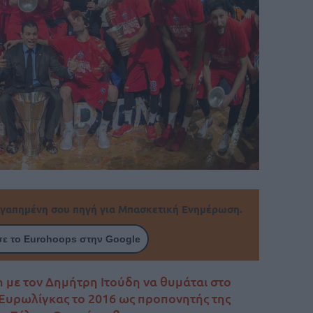
γαπημένη σου πηγή για Μπασκετική Ενημέρωση.
ε το Eurohoops στην Google
an με τον Δημήτρη Ιτούδη να θυμάται στο
 Ευρωλίγκας το 2016 ως προπονητής της