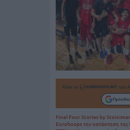
Κάνε το
την Α
Πρόσθεσ
Final Four Stories by Stoixim
Eurohoops την κατάκτηση της