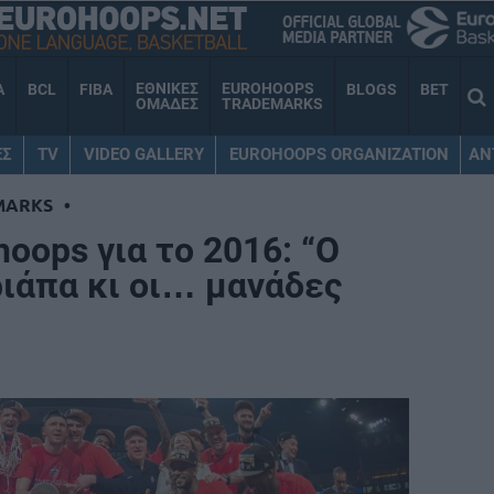
ΕΘΝΙΚΕΣ
EUROHOOPS
A
BCL
FIBA
BLOGS
BET
ΟΜΑΔΕΣ
TRADEMARKS
ΕΣ
TV
VIDEO GALLERY
EUROHOOPS ORGANIZATION
AN
MARKS
•
hoops για το 2016: “Ο
ριάπα κι οι… μανάδες