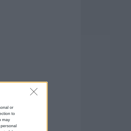
sonal or
ection to
ou may
 personal