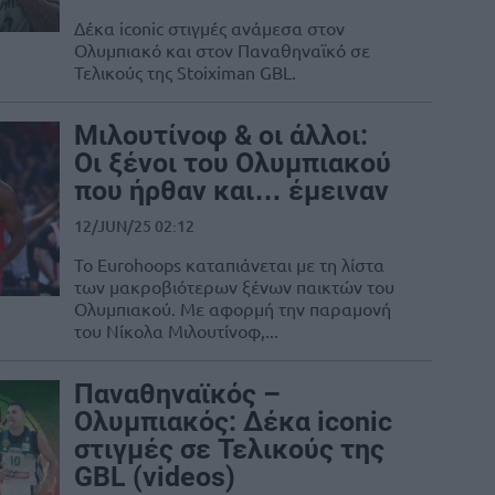
Δέκα iconic στιγμές ανάμεσα στον
Ολυμπιακό και στον Παναθηναϊκό σε
Τελικούς της Stoiximan GBL.
Μιλουτίνοφ & οι άλλοι:
Οι ξένοι του Ολυμπιακού
που ήρθαν και… έμειναν
12/JUN/25 02:12
To Eurohoops καταπιάνεται με τη λίστα
των μακροβιότερων ξένων παικτών του
Ολυμπιακού. Με αφορμή την παραμονή
του Νίκολα Μιλουτίνοφ,...
Παναθηναϊκός –
Ολυμπιακός: Δέκα iconic
στιγμές σε Τελικούς της
GBL (videos)