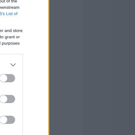
out of the
 downstream
B’s List of
er and store
to grant or
ed purposes