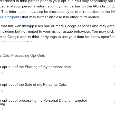
αξέχαστες στιγμές σε
disclosed to third parties prior to your opt-out. You may separately opt-
losure of your personal information by third parties on the IAB’s list of
Τελικούς (videos)
. This information may also be disclosed by us to third parties on the
IA
05/JUN/24 10:01
Participants
that may further disclose it to other third parties.
Δέκα αξέχαστες στιγμές σε ντέρμπι
 that this website/app uses one or more Google services and may gath
ανάμεσα στον Παναθηναϊκό και στον
including but not limited to your visit or usage behaviour. You may click 
Ολυμπιακό σε Τελικούς της Stoiximan
 to Google and its third-party tags to use your data for below specifi
Basket League.
ogle consent section.
Ο Κέντρικ Ναν κι οι
l Data Processing Opt Outs
άλλοι: Top 5 mid-season
o opt-out of the Sharing of my personal data.
προσθήκες στην
In
Ευρωλίγκα
30/JAN/24 13:48
o opt-out of the Sale of my Personal Data.
In
Η προθεσμία για το κλείσιμο των
ρόστερ στην Ευρωλίγκα πλησιάζει (7/2),
to opt-out of processing my Personal Data for Targeted
αλλά πέντε παίκτες, που υπέγραψαν
ing.
μετά από την...
In