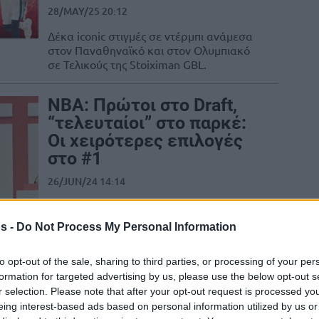
28/MAY/25 20:12
Δέκα iconic στιγμές σε ντέρμπι ανάμεσα
στον Παναθηναϊκό και στον Ολυμπιακό
σε Τελικούς της Stoiximan GBL.
NBA: Πρώτοι στο Draft,
“τελευταίοι” στο παρκέ:
Οι χειρότερες επιλογές
στο #1
26/JUN/24 14:14
Το Eurohoops παρουσιάζει ένα καρέ
παικτών, οποίοι δε δικαιολόγησαν ποτέ
s -
Do Not Process My Personal Information
την επιλογή τους στο #1 του Draft στη
σύγχρονη...
to opt-out of the sale, sharing to third parties, or processing of your per
formation for targeted advertising by us, please use the below opt-out s
Παναθηναϊκός –
r selection. Please note that after your opt-out request is processed y
Ολυμπιακός: Δέκα
eing interest-based ads based on personal information utilized by us or