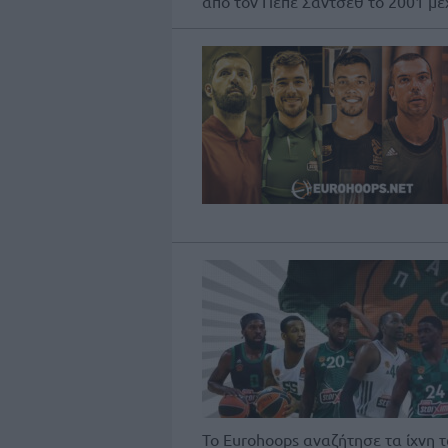
από τον Πέπε Σάντσεθ το 2001 μέχρ
Το Eurohoops αναζήτησε τα ίχνη 