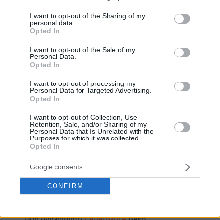
services and may gather and store information including but
not limited to your visit or usage behaviour. You may click to
I want to opt-out of the Sharing of my
personal data.
grant or deny consent to Google and its third-party tags to
Opted In
use your data for below specified purposes in below Google
consent section.
I want to opt-out of the Sale of my
Personal Data.
Opted In
I want to opt-out of processing my
Personal Data for Targeted Advertising.
Opted In
I want to opt-out of Collection, Use,
Retention, Sale, and/or Sharing of my
Personal Data that Is Unrelated with the
Purposes for which it was collected.
Opted In
Google consents
CONFIRM
Dün oynadığımız
Fenerbahçe
Beko