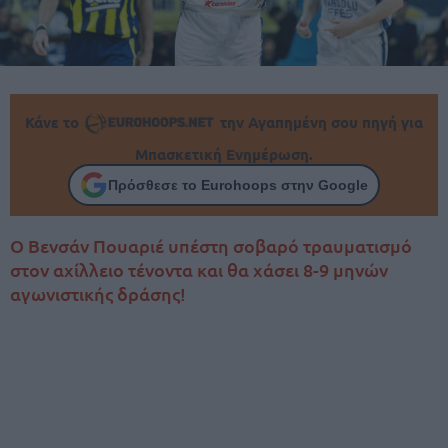
Κάνε το
την Αγαπημένη σου πηγή για
Μπασκετική Ενημέρωση.
Πρόσθεσε το Eurohoops στην Google
Ο Βενσάν Πουαριέ υπέστη σοβαρό τραυματισμό
στον αχίλλειο τένοντα και θα χάσει 8-9 μηνών
αγωνιστικής δράσης!