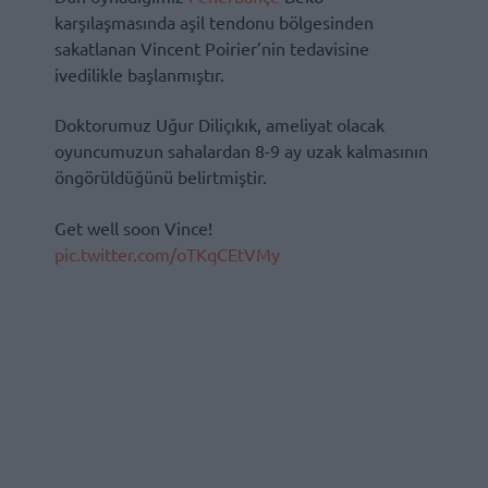
karşılaşmasında aşil tendonu bölgesinden
sakatlanan Vincent Poirier’nin tedavisine
ivedilikle başlanmıştır.
Doktorumuz Uğur Diliçıkık, ameliyat olacak
oyuncumuzun sahalardan 8-9 ay uzak kalmasının
öngörüldüğünü belirtmiştir.
Get well soon Vince!
pic.twitter.com/oTKqCEtVMy