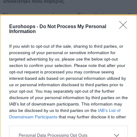
αποδείχτηκε πολύ σοβαρός.
Σύμφωνα με το ιατρικό ανακοινωθέν της
Εφές
, ο
περσινός
πρώτος μπλοκέρ
της Ευρωλίγκας (2024-25) μαζί με τον
Eurohoops -
Do Not Process My Personal
νυν συμπαίκτη του – και επίσης τρομερά άτυχου –
Γιώργο
Information
Παπαγιάννη
, θα υποβληθεί σε χειρουργική επέμβαση και
θα χάσει τουλάχιστον 8-9 μήνες από τις υποχρεώσεις της
If you wish to opt-out of the sale, sharing to third parties, or
τουρκικής ομάδας.
processing of your personal or sensitive information for
targeted advertising by us, please use the below opt-out
section to confirm your selection. Please note that after your
opt-out request is processed you may continue seeing
interest-based ads based on personal information utilized by
us or personal information disclosed to third parties prior to
your opt-out. You may separately opt-out of the further
disclosure of your personal information by third parties on the
IAB’s list of downstream participants. This information may
also be disclosed by us to third parties on the
IAB’s List of
Downstream Participants
that may further disclose it to other
third parties.
Please note that this website/app uses one or more Google
Personal Data Processing Opt Outs