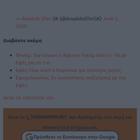
—
Anadolu Efes
SK (@AnadoluEfesSK)
June 2,
2026
Διαβάστε ακόμα
Φενέρ: Την έσωσε ο Χόρτον-Τάκερ από το -18 με
Εφές για το 1-0
Εφές: Νοκ άουτ o Κορντινιέ για τέσσερις μήνες
Σφαιρόπουλος: Σε ουσιαστικές συζητήσεις με την
Εφές
Δείτε τα τελευταία νέα
Κάνε το
την Αγαπημένη σου πηγή για
Μπασκετική Ενημέρωση.
Πρόσθεσε το Eurohoops στην Google