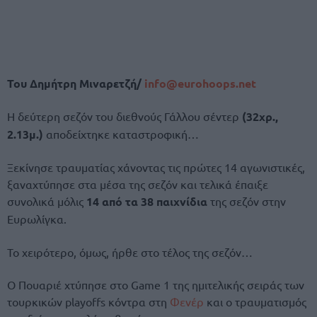
Του Δημήτρη Μιναρετζή/
info@eurohoops.net
Η δεύτερη σεζόν του διεθνούς Γάλλου σέντερ
(32χρ.,
2.13μ.)
αποδείχτηκε καταστροφική…
Ξεκίνησε τραυματίας χάνοντας τις πρώτες 14 αγωνιστικές,
ξαναχτύπησε στα μέσα της σεζόν και τελικά έπαιξε
συνολικά μόλις
14 από τα 38 παιχνίδια
της σεζόν στην
Ευρωλίγκα.
Το χειρότερο, όμως, ήρθε στο τέλος της σεζόν…
Ο Πουαριέ χτύπησε στο Game 1 της ημιτελικής σειράς των
τουρκικών playoffs κόντρα στη
Φενέρ
και ο τραυματισμός