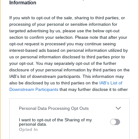
Information
If you wish to opt-out of the sale, sharing to third parties, or
processing of your personal or sensitive information for
targeted advertising by us, please use the below opt-out
section to confirm your selection. Please note that after your
opt-out request is processed you may continue seeing
interest-based ads based on personal information utilized by
Του Δημήτρη Μιναρετζή/
info@eurohoops.net
us or personal information disclosed to third parties prior to
your opt-out. You may separately opt-out of the further
Μετά τη συμφωνία με
τον Ντέρικ Ουίλιαμς
από τον
disclosure of your personal information by third parties on the
Παναθηναϊκό
και έπειτα από πέντε σεζόν στην Ευρωλίγκα,
IAB’s list of downstream participants. This information may
η Xάποελ προσέγγισε με πολύ καλή πρόταση άλλον ένα
also be disclosed by us to third parties on the
IAB’s List of
“αιώνιο” – από τον
Ολυμπιακό
αυτόν- τον Τζόελ
Downstream Participants
that may further disclose it to other
Μπολομπόι, επίσης με το ίδιο διάστημα θητείας στην
third parties.
κορυφαία ευρωπαϊκή διοργάνωση.
Please note that this website/app uses one or more Google
Personal Data Processing Opt Outs
services and may gather and store information including but
Σύμφωνα
με το wallasports
, η Χάποελ έκανε την κίνηση της
not limited to your visit or usage behaviour. You may click to
I want to opt-out of the Sharing of my
για τον πρώην σέντερ του
Ολυμπιακού
, ο οποίος
personal data.
grant or deny consent to Google and its third-party tags to
Opted In
αποχαιρέτησε
επίσημα τους νταμπλούχους Ελλάδας
κι
use your data for below specified purposes in below Google