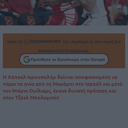
Κάνε το
την Αγαπημένη σου πηγή για
Μπασκετική Ενημέρωση.
Πρόσθεσε το Eurohoops στην Google
Η Χάποελ Ιερουσαλήμ δείχνει αποφασισμένη να
πάρει τα ηνία από τη Μακάμπι στο Ισραήλ και μετά
τον Ντέρικ Ουίλιαμς, έκανε δυνατή πρόταση και
στον Τζόελ Μπολομπόι!