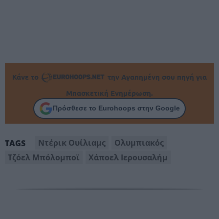
Κάνε το
την Αγαπημένη σου πηγή για
Μπασκετική Ενημέρωση.
Πρόσθεσε το Eurohoops στην Google
Ντέρικ Ουίλιαμς
Ολυμπιακός
TAGS
Τζόελ Μπόλομποϊ
Χάποελ Ιερουσαλήμ