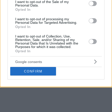
αναζητάει τον επόμενο σταθμό της καριέρας του έπειτα
consent section.
I want to opt-out of the Sale of my
Personal Data.
από πέντε χρόνια στην Ευρωλίγκα (τέσσερα στην
ΤΣΣΚΑ
).
Opted In
Η Χάποελ έχει νέο ιδιοκτήτη και έχει αποφασίσει να
I want to opt-out of processing my
Personal Data for Targeted Advertising.
επενδύσει πολλά χρήματα ώστε να ανέβει επίπεδο και να
Opted In
κατακτήσει το πρωτάθλημα στο Ισραήλ και το BCL, όπου
έφτασε ως τον τελικό τη σεζόν 2022-23.
I want to opt-out of Collection, Use,
Retention, Sale, and/or Sharing of my
Personal Data that Is Unrelated with the
Purposes for which it was collected.
Η ισραηλινή ομάδα έχει ανανεώσει με τον Ζακ Χάνκινς στο
Opted In
“πέντε”, ο οποίος έκανε πολύ καλή σεζόν, αλλά θέλει και
τον Μπολομπόι για να γίνει παντοδύναμη κοντά στα
Google consents
καλάθια.
CONFIRM
Δείτε τα τελευταία νέα