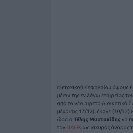
Μετοχικού Κεφαλαίου ύψους €1
μέσω της εν λόγω εταιρείας τ
από το νέο αιρετό Διοικητικό 
μέχρι τις 17/12), έκανε (10/12
Τέλης Μυστακίδης
ώρα ο
να π
τον
ΠΑΟΚ
ως ισχυρός άνδρας τ