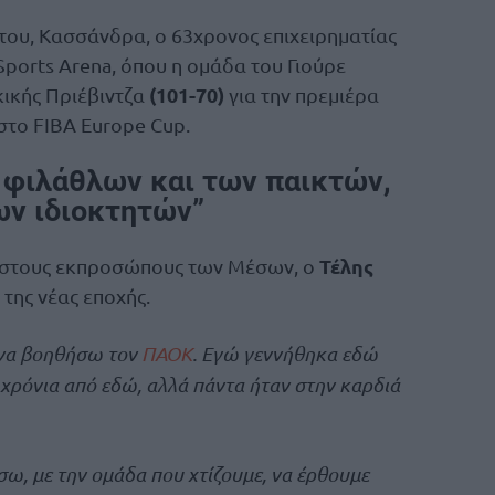
του, Κασσάνδρα, ο 63χρονος επιχειρηματίας
ports Arena, όπου η ομάδα του Γιούρε
(101-70)
κικής Πριέβιντζα
για την πρεμιέρα
 στο FIBA Europe Cup.
 φιλάθλων και των παικτών,
ων ιδιοκτητών”
Τέλης
λ στους εκπροσώπους των Μέσων, ο
 της νέας εποχής.
 να βοηθήσω τον
ΠΑΟΚ
. Εγώ γεννήθηκα εδώ
χρόνια από εδώ, αλλά πάντα ήταν στην καρδιά
σω, με την ομάδα που χτίζουμε, να έρθουμε