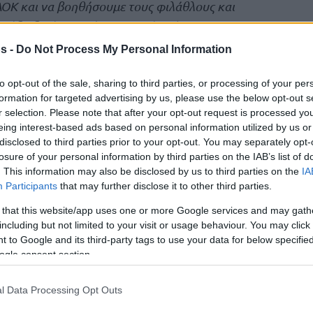
ΟΚ και να βοηθήσουμε τους φιλάθλους και
μάδα δική τους είναι κι αυτό πρέπει να
εν την έχουν την ομάδα για τον εαυτό τους,
s -
Do Not Process My Personal Information
ς και για τους παίκτες”.
to opt-out of the sale, sharing to third parties, or processing of your per
formation for targeted advertising by us, please use the below opt-out s
ράγματα παρά να λέμε”.
r selection. Please note that after your opt-out request is processed y
eing interest-based ads based on personal information utilized by us or
disclosed to third parties prior to your opt-out. You may separately opt-
losure of your personal information by third parties on the IAB’s list of
. This information may also be disclosed by us to third parties on the
IA
Participants
that may further disclose it to other third parties.
 that this website/app uses one or more Google services and may gath
including but not limited to your visit or usage behaviour. You may click 
 to Google and its third-party tags to use your data for below specifi
ogle consent section.
l Data Processing Opt Outs