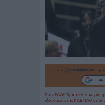
Κάνε το
την Α
Πρόσθεσ
Στην PAOK Sports Arena για π
ιδιοκτήτης της ΚΑΕ ΠΑΟΚ και…