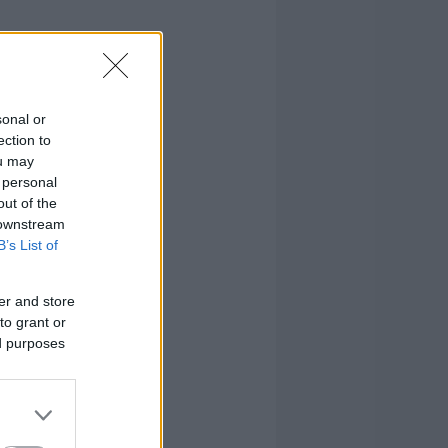
sonal or
ection to
ou may
 personal
out of the
 downstream
B’s List of
er and store
to grant or
ed purposes