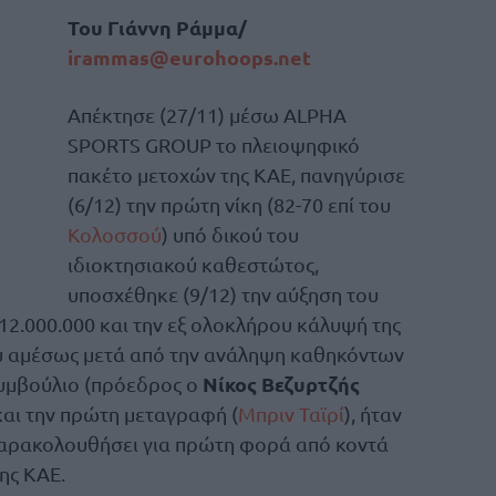
Του Γιάννη Ράμμα/
irammas@eurohoops.net
Απέκτησε (27/11) μέσω ALPHA
SPORTS GROUP το πλειοψηφικό
πακέτο μετοχών της ΚΑΕ, πανηγύρισε
(6/12) την πρώτη νίκη (82-70 επί του
Κολοσσού
) υπό δικού του
ιδιοκτησιακού καθεστώτος,
υποσχέθηκε (9/12) την αύξηση του
2.000.000 και την εξ ολοκλήρου κάλυψή της
ου αμέσως μετά από την ανάληψη καθηκόντων
Νίκος Βεζυρτζής
Συμβούλιο (πρόεδρος ο
) και την πρώτη μεταγραφή (
Μπριν Ταϊρί
), ήταν
αρακολουθήσει για πρώτη φορά από κοντά
ης ΚΑΕ.