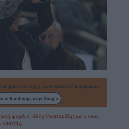
γαπημένη σου πηγή για Μπασκετική Ενημέρωση.
ε το Eurohoops στην Google
ρώτη φορά ο Τέλης Μυστακίδης ως ο νέος
 νικητής.