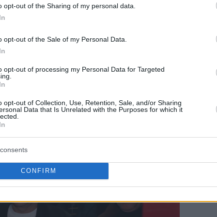
o opt-out of the Sharing of my personal data.
In
o opt-out of the Sale of my Personal Data.
In
λεν ΚΑΙ Μπέβερλι!
to opt-out of processing my Personal Data for Targeted
ing.
ς Πυλαίας δεν αποτέλεσε τη μοναδική είδηση.
In
 κινητού του τηλεφώνου με τα ονόματα
του
o opt-out of Collection, Use, Retention, Sale, and/or Sharing
ersonal Data that Is Unrelated with the Purposes for which it
Πατ Μπέβερλι
 του
(!)
τράβηξε εξίσου τα
lected.
In
consents
CONFIRM